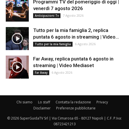
Programmi TV del pomeriggio di oggi |
venerdì 7 agosto 2026
7 Agosto 2026
Anticipazioni Tv
Tutto per la mia famiglia 2, replica
puntata 6 agosto in streaming | Video...
6 Agosto 2026
Tutto per la mia famiglia
Far Away, replica puntata 6 agosto in
streaming | Video Mediaset
6 Agosto 2026
Far Away
Chi siamo
Lo staff
Contatta la redazione
Privacy
Disclaimer
Preferenze pubblicitarie
© 2026 SuperGuidaTV Srl | Via Cimarosa 65 - 80127 Napoli | C.F. P.Iva:
08723421213