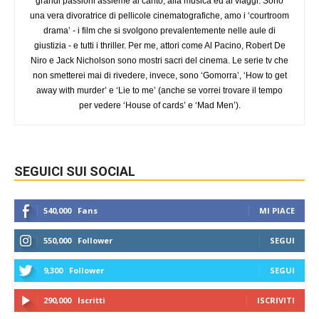
grandi passioni assieme al canto, alla musica ed ai viaggi. Sono
una vera divoratrice di pellicole cinematografiche, amo i ‘courtroom
drama’ - i film che si svolgono prevalentemente nelle aule di
giustizia - e tutti i thriller. Per me, attori come Al Pacino, Robert De
Niro e Jack Nicholson sono mostri sacri del cinema. Le serie tv che
non smetterei mai di rivedere, invece, sono ‘Gomorra’, ‘How to get
away with murder’ e ‘Lie to me’ (anche se vorrei trovare il tempo
per vedere ‘House of cards’ e ‘Mad Men’).
SEGUICI SUI SOCIAL
540,000
Fans
MI PIACE
550,000
Follower
SEGUI
9,300
Follower
SEGUI
290,000
Iscritti
ISCRIVITI