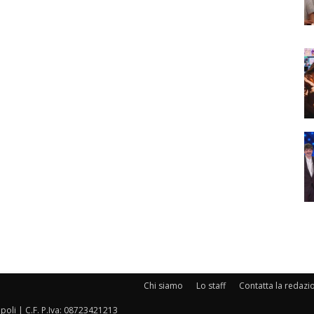
Chi siamo
Lo staff
Contatta la redazi
oli | C.F. P.Iva: 08723421213