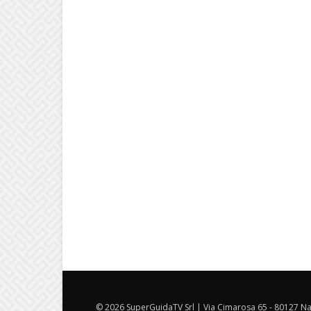
© 2026 SuperGuidaTV Srl | Via Cimarosa 65 - 80127 Nap