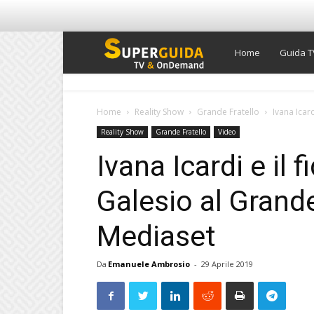
Super
Home
Guida T
Guida
Home
Reality Show
Grande Fratello
Ivana Icard
Reality Show
Grande Fratello
Video
TV
Ivana Icardi e il 
Galesio al Grande
Mediaset
Da
Emanuele Ambrosio
-
29 Aprile 2019