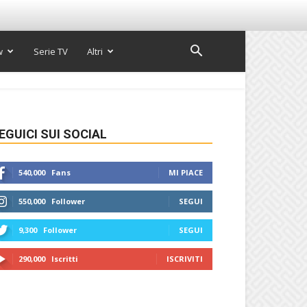
w
Serie TV
Altri
EGUICI SUI SOCIAL
540,000
Fans
MI PIACE
550,000
Follower
SEGUI
9,300
Follower
SEGUI
290,000
Iscritti
ISCRIVITI