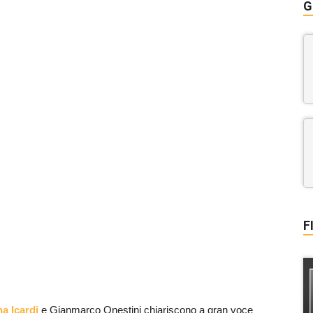
G
F
na Icardi
e Gianmarco Onestini chiariscono a gran voce