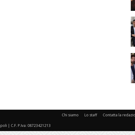
Chi siamo
Lo staff
Contatta la redazi
oli | C.F. P.Iva: 08723421213