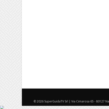
© 2026 SuperGuidaTV Srl | Via Cimarosa 65 - 80127 Nap