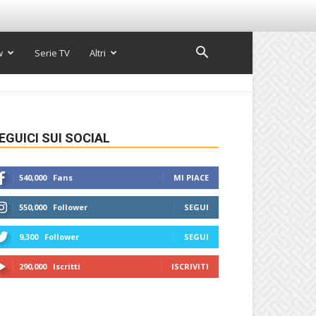
w
Serie TV
Altri
EGUICI SUI SOCIAL
540,000
Fans
MI PIACE
550,000
Follower
SEGUI
9,300
Follower
SEGUI
290,000
Iscritti
ISCRIVITI