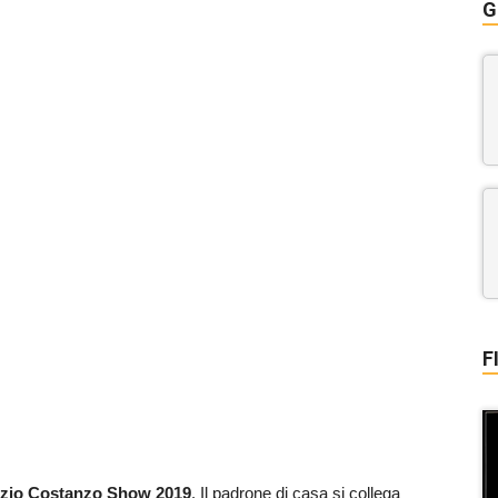
G
F
zio Costanzo Show 2019
. Il padrone di casa si collega