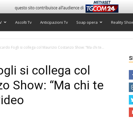
V
Ascolti Tv
Anticipazioni Tv
Soap opera
Reality Sho
ccardo Fogli si collega col Maurizio Costanzo Show: “Ma chi te...
S
gli si collega col
zo Show: “Ma chi te
video