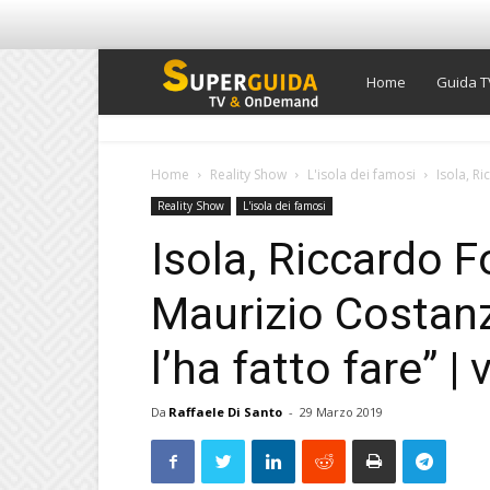
Super
Home
Guida T
Guida
Home
Reality Show
L'isola dei famosi
Isola, Ri
Reality Show
L'isola dei famosi
TV
Isola, Riccardo Fo
Maurizio Costan
l’ha fatto fare” | 
Da
Raffaele Di Santo
-
29 Marzo 2019