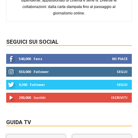
dipendente, appassionato di cinema e serie tv. Diverse le
collaborazioni: dalla carta stampata fino al passaggio al
giornalismo online.
SEGUICI SUI SOCIAL
540,000
Fans
MI PIACE
550,000
Follower
SEGUI
9,300
Follower
SEGUI
290,000
Iscritti
ISCRIVITI
GUIDA TV