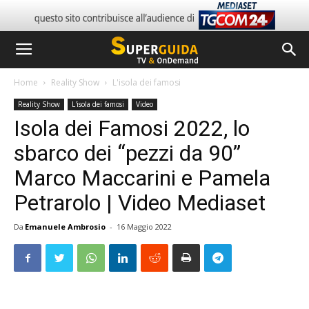
Home
Reality Show
L'isola dei famosi
Reality Show
L'isola dei famosi
Video
Isola dei Famosi 2022, lo
sbarco dei “pezzi da 90”
Marco Maccarini e Pamela
Petrarolo | Video Mediaset
Da
Emanuele Ambrosio
-
16 Maggio 2022