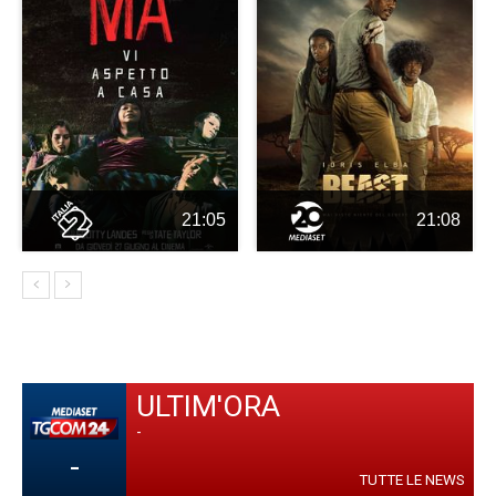
21:05
21:08
ULTIM'ORA
-
-
TUTTE LE NEWS