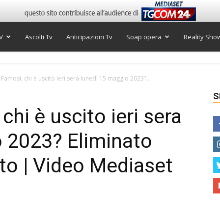
V
Ascolti Tv
Anticipazioni Tv
Soap opera
Reality Sho
 Famosi, chi è uscito ieri sera lunedì 15 maggio 2023?...
S
chi è uscito ieri sera
 2023? Eliminato
to | Video Mediaset