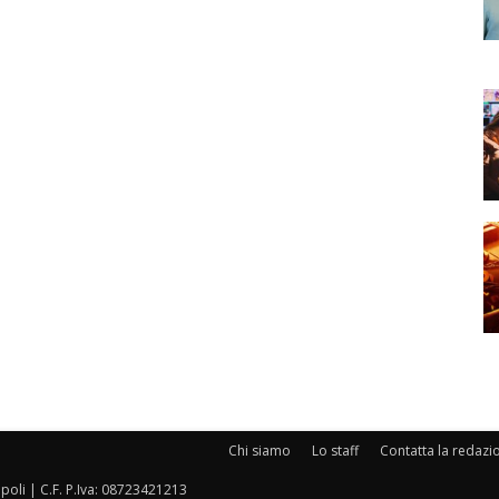
Chi siamo
Lo staff
Contatta la redazi
oli | C.F. P.Iva: 08723421213