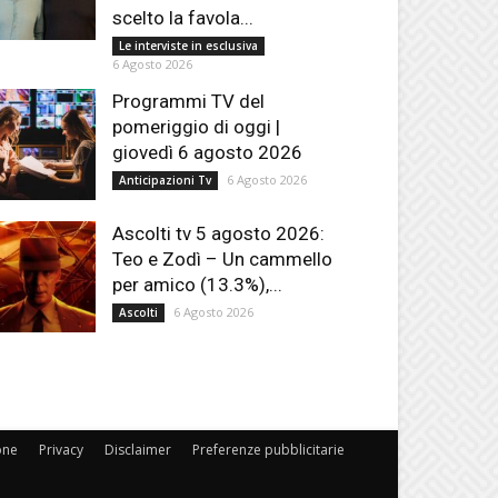
scelto la favola...
Le interviste in esclusiva
6 Agosto 2026
Programmi TV del
pomeriggio di oggi |
giovedì 6 agosto 2026
6 Agosto 2026
Anticipazioni Tv
Ascolti tv 5 agosto 2026:
Teo e Zodì – Un cammello
per amico (13.3%),...
6 Agosto 2026
Ascolti
one
Privacy
Disclaimer
Preferenze pubblicitarie