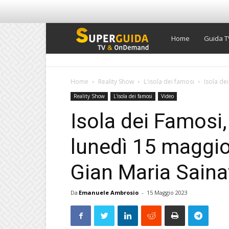
Super
Home
Guida T
Guida
Home
Reality Show
L'isola dei famosi
Isola dei
Reality Show
L'isola dei famosi
Video
TV
Isola dei Famosi, 
lunedì 15 maggio
Gian Maria Saina
Da
Emanuele Ambrosio
-
15 Maggio 2023