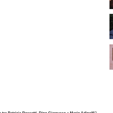
e tra
Patrizia Rossetti
,
Dino Giarrusso
e
Mario Adinolfi
?