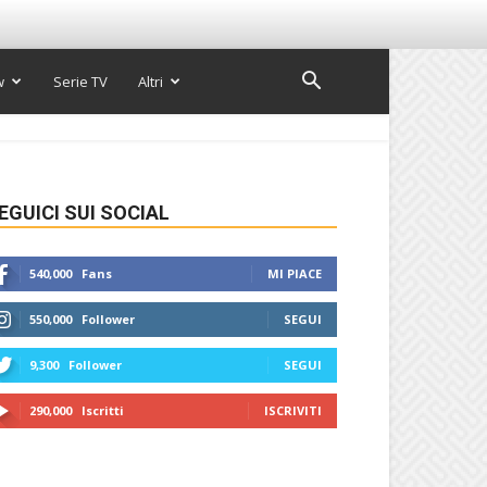
w
Serie TV
Altri
EGUICI SUI SOCIAL
540,000
Fans
MI PIACE
550,000
Follower
SEGUI
9,300
Follower
SEGUI
290,000
Iscritti
ISCRIVITI