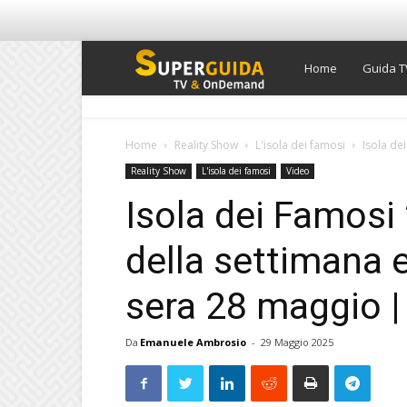
Super
Home
Guida T
Guida
Home
Reality Show
L'isola dei famosi
Isola de
Reality Show
L'isola dei famosi
Video
TV
Isola dei Famosi
della settimana e
sera 28 maggio |
Da
Emanuele Ambrosio
-
29 Maggio 2025