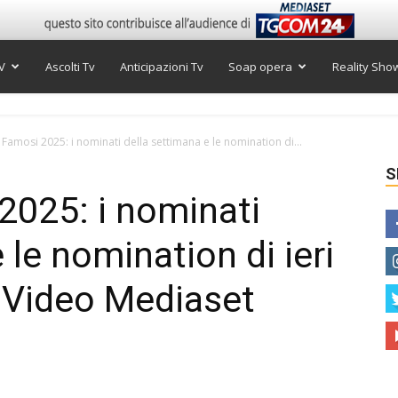
V
Ascolti Tv
Anticipazioni Tv
Soap opera
Reality Sho
i Famosi 2025: i nominati della settimana e le nomination di...
S
 2025: i nominati
 le nomination di ieri
 Video Mediaset