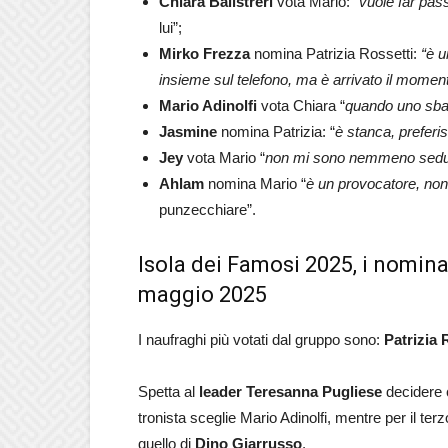
Chiara
Balistreri
vota Mario: “
vuole far pas
lui”;
Mirko Frezza
nomina Patrizia Rossetti:
“è 
insieme sul telefono, ma è arrivato il momen
Mario Adinolfi
vota Chiara “
quando uno sbag
Jasmine
nomina Patrizia: “
è stanca, preferi
Jey
vota Mario “
non mi sono nemmeno seduto
Ahlam
nomina Mario “
è un provocatore, non 
punzecchiare”.
Isola dei Famosi 2025, i nomina
maggio 2025
I naufraghi più votati dal gruppo sono:
Patrizia 
Spetta al
leader Teresanna Pugliese
decidere c
tronista sceglie Mario Adinolfi, mentre per il t
quello di
Dino Giarrusso
.