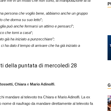
sare me in un modo che non sono, la manipolazione la fa
P
una persona che voglio bene, abbiamo anche un gruppo
to che dorma su suo letto
”;
lia può anche fermarsi un attimo e pensarci
”;
sco che torni a casa
“;
 già ha iniziato a punzecchiare”;
ci ha dato il tempo di arrivare che ha già iniziato a
ti della puntata di mercoledì 28
Rossetti, Chiara
e
Mario Adinolfi
.
G
hi mandare al televoto tra Chiara e Mario Adinolfi. La ex
erzo nome di naufrago da mandare direttamente al televoto fa