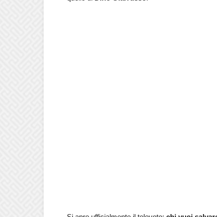
Si apre ufficialmente il televoto:
chi vuoi salvar