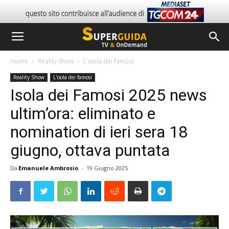
Home
Reality Show
L'isola dei famosi
Reality Show
L'isola dei famosi
Isola dei Famosi 2025 news
ultim’ora: eliminato e
nomination di ieri sera 18
giugno, ottava puntata
Da
Emanuele Ambrosio
-
19 Giugno 2025