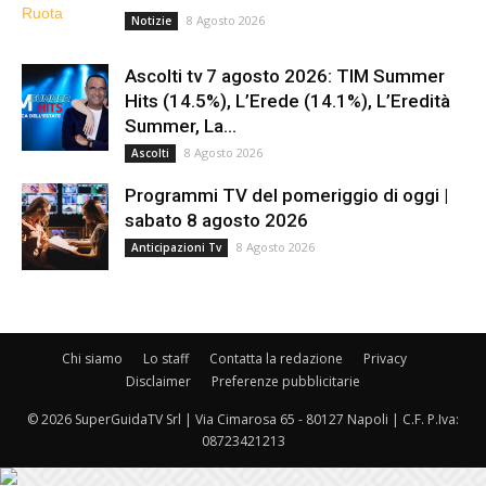
8 Agosto 2026
Notizie
Ascolti tv 7 agosto 2026: TIM Summer
Hits (14.5%), L’Erede (14.1%), L’Eredità
Summer, La...
8 Agosto 2026
Ascolti
Programmi TV del pomeriggio di oggi |
sabato 8 agosto 2026
8 Agosto 2026
Anticipazioni Tv
Chi siamo
Lo staff
Contatta la redazione
Privacy
Disclaimer
Preferenze pubblicitarie
© 2026 SuperGuidaTV Srl | Via Cimarosa 65 - 80127 Napoli | C.F. P.Iva:
08723421213