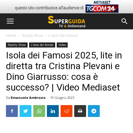
Home
Reality Show
L'isola dei famosi
Reality Show
L'isola dei famosi
Video
Isola dei Famosi 2025, lite in
diretta tra Cristina Plevani e
Dino Giarrusso: cosa è
successo? | Video Mediaset
Da
Emanuele Ambrosio
-
19 Giugno 2025