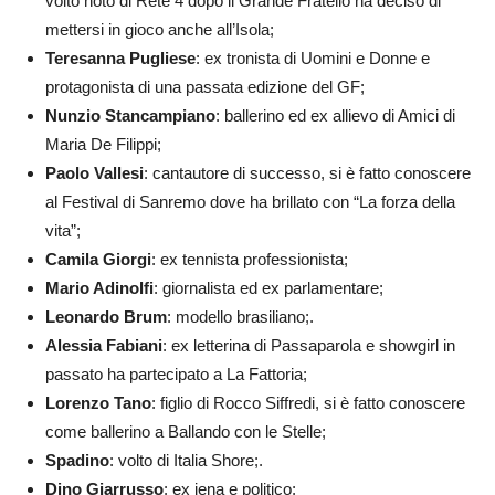
volto noto di Rete 4 dopo il Grande Fratello ha deciso di
mettersi in gioco anche all’Isola;
Teresanna Pugliese
: ex tronista di Uomini e Donne e
protagonista di una passata edizione del GF;
Nunzio Stancampiano
: ballerino ed ex allievo di Amici di
Maria De Filippi;
Paolo Vallesi
: cantautore di successo, si è fatto conoscere
al Festival di Sanremo dove ha brillato con “La forza della
vita”;
Camila Giorgi
: ex tennista professionista;
Mario Adinolfi
: giornalista ed ex parlamentare;
Leonardo Brum
: modello brasiliano;.
Alessia Fabiani
: ex letterina di Passaparola e showgirl in
passato ha partecipato a La Fattoria;
Lorenzo Tano
: figlio di Rocco Siffredi, si è fatto conoscere
come ballerino a Ballando con le Stelle;
Spadino
: volto di Italia Shore;.
Dino Giarrusso
: ex iena e politico;