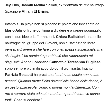
Jey Lillo
,
Jasmin Melika
Salvati, ex fidanzata dell’ex naufrago
Spadino e
Ahlam El Brinis
.
Intanto sulla playa non si placano le polemiche innescate da
Mario Adinolfi
che continua a dividere e a creare scompiglio
con le sue idee ed affermazioni.
Chiara Balistrieri
, una delle
naufraghe del gruppo dei Giovani, non ci sta: “
Mario forse
pensava di avere a che fare con una ragazza superficiale, ma
si sbaglia. L’ho nominato perché ciò che rappresenta mi
disgusta
“. Anche
Loredana Cannata
e
Teresanna Pugliese
sono sempre più in disaccordo con il giornalista. Intanto
Patrizia Rossetti
ha precisato: “
certe sue uscite sono state
pesanti. Quando mette il dito davanti alla bocca delle donne, è
un gesto spiacevole. Uomo o donna, non fa differenza. Con
me è sempre stato educato, ma forse perché teme le donne
forti”
. Cosa succederà?