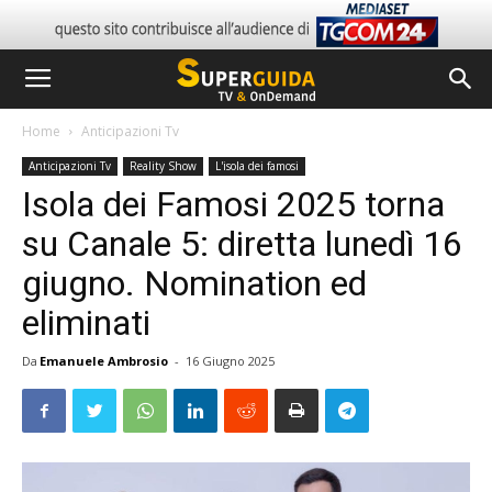
Home
Anticipazioni Tv
Anticipazioni Tv
Reality Show
L'isola dei famosi
Isola dei Famosi 2025 torna
su Canale 5: diretta lunedì 16
giugno. Nomination ed
eliminati
Da
Emanuele Ambrosio
-
16 Giugno 2025