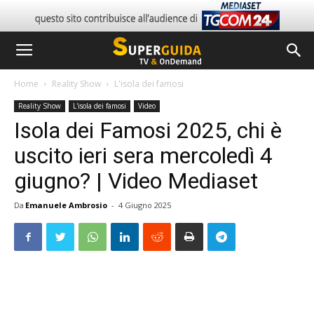
Home
Reality Show
L'isola dei famosi
Reality Show
L'isola dei famosi
Video
Isola dei Famosi 2025, chi è
uscito ieri sera mercoledì 4
giugno? | Video Mediaset
Da
Emanuele Ambrosio
-
4 Giugno 2025