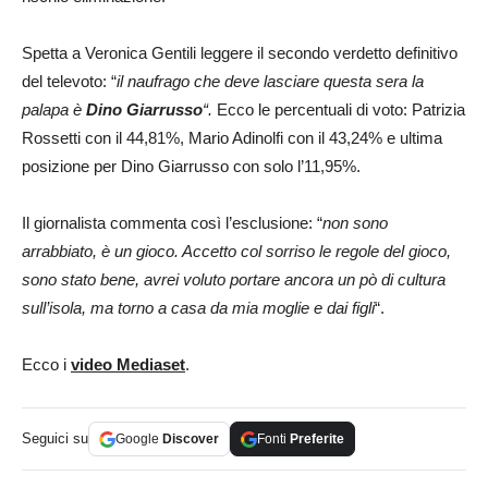
Spetta a Veronica Gentili leggere il secondo verdetto definitivo
del televoto: “
il naufrago che deve lasciare questa sera la
palapa è
Dino Giarrusso
“.
Ecco le percentuali di voto: Patrizia
Rossetti con il 44,81%, Mario Adinolfi con il 43,24% e ultima
posizione per Dino Giarrusso con solo l’11,95%.
Il giornalista commenta così l’esclusione: “
non sono
arrabbiato, è un gioco. Accetto col sorriso le regole del gioco,
sono stato bene, avrei voluto portare ancora un pò di cultura
sull’isola, ma torno a casa da mia moglie e dai figli
“.
Ecco i
video Mediaset
.
Seguici su
Google
Discover
Fonti
Preferite