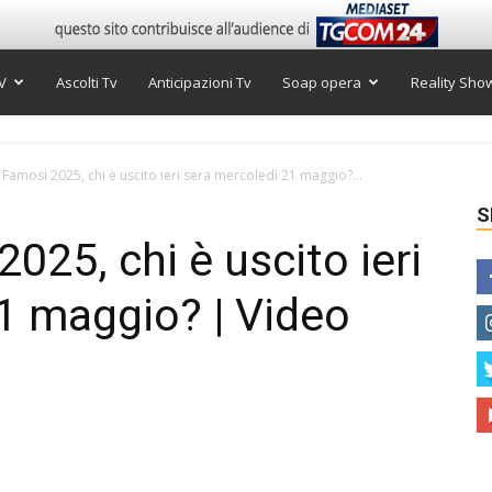
V
Ascolti Tv
Anticipazioni Tv
Soap opera
Reality Sho
i Famosi 2025, chi è uscito ieri sera mercoledì 21 maggio?...
S
2025, chi è uscito ieri
1 maggio? | Video