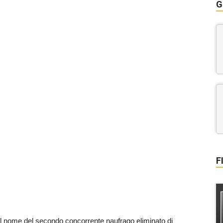
G
F
il nome del secondo concorrente naufrago eliminato di