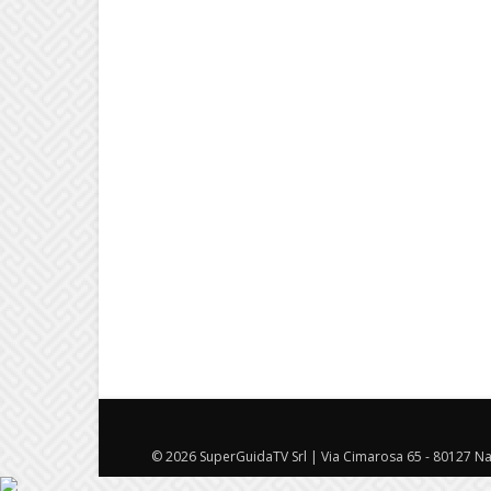
© 2026 SuperGuidaTV Srl | Via Cimarosa 65 - 80127 Nap