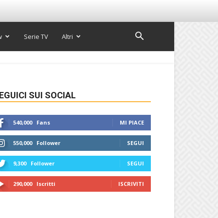
w
Serie TV
Altri
EGUICI SUI SOCIAL
540,000
Fans
MI PIACE
550,000
Follower
SEGUI
9,300
Follower
SEGUI
290,000
Iscritti
ISCRIVITI