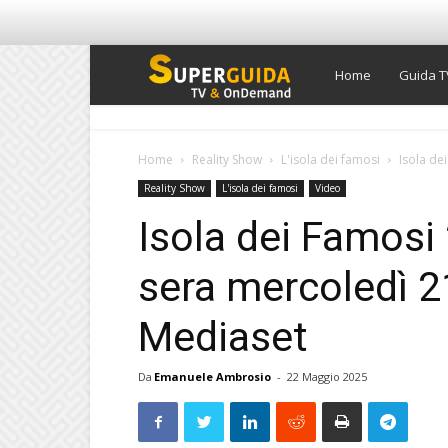
Super
Home
Guida T
Guida
Home
Reality Show
L'isola dei famosi
Isola de
Reality Show
L'isola dei famosi
Video
TV
Isola dei Famosi 
sera mercoledì 2
Mediaset
Da
Emanuele Ambrosio
-
22 Maggio 2025