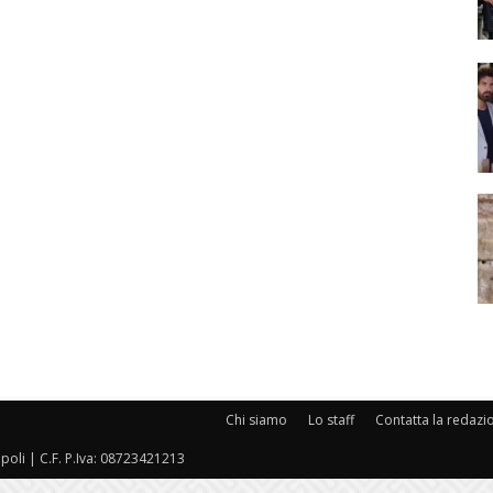
Chi siamo
Lo staff
Contatta la redazi
oli | C.F. P.Iva: 08723421213