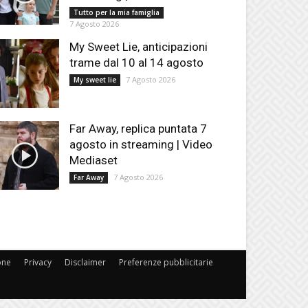
Tutto per la mia famiglia
7 Agosto 2026
My Sweet Lie, anticipazioni
trame dal 10 al 14 agosto
7 Agosto 2026
My sweet lie
Far Away, replica puntata 7
agosto in streaming | Video
Mediaset
7 Agosto 2026
Far Away
one
Privacy
Disclaimer
Preferenze pubblicitarie