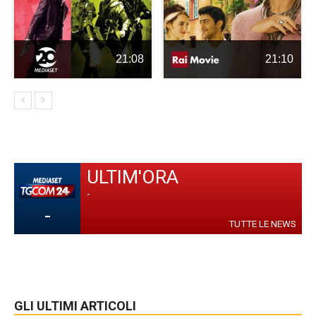
21:08
21:10
ULTIM'ORA
-
-
TUTTE LE NEWS
GLI ULTIMI ARTICOLI