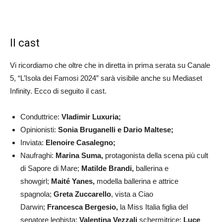
Il cast
Vi ricordiamo che oltre che in diretta in prima serata su Canale
5, “L’Isola dei Famosi 2024” sarà visibile anche su Mediaset
Infinity. Ecco di seguito il cast.
Conduttrice:
Vladimir Luxuria;
Opinionisti:
Sonia Bruganelli e
Dario Maltese;
Inviata:
Elenoire Casalegno;
Naufraghi:
Marina Suma,
protagonista della scena più cult
di Sapore di Mare;
Matilde Brandi,
ballerina e
showgirl;
Maité Yanes,
modella ballerina e attrice
spagnola;
Greta Zuccarello
, vista a Ciao
Darwin;
Francesca Bergesio,
la Miss Italia figlia del
senatore leghista;
Valentina Vezzali
schermitrice;
Luce