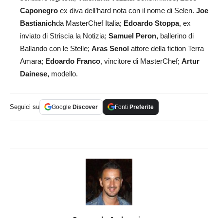
Caponegro
ex diva dell’hard nota con il nome di Selen.
Joe
Bastianich
da MasterChef Italia;
Edoardo Stoppa
, ex
inviato di Striscia la Notizia;
Samuel Peron,
ballerino di
Ballando con le Stelle;
Aras Senol
attore della fiction Terra
Amara;
Edoardo Franco
, vincitore di MasterChef;
Artur
Dainese,
modello.
Seguici su
Google
Discover
Fonti
Preferite