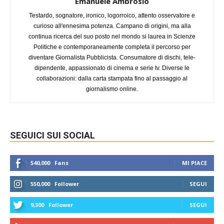
Emanuele Ambrosio
Testardo, sognatore, ironico, logorroico, attento osservatore e
curioso all'ennesima potenza. Campano di origini, ma alla
continua ricerca del suo posto nel mondo si laurea in Scienze
Politiche e contemporaneamente completa il percorso per
diventare Giornalista Pubblicista. Consumatore di dischi, tele-
dipendente, appassionato di cinema e serie tv. Diverse le
collaborazioni: dalla carta stampata fino al passaggio al
giornalismo online.
SEGUICI SUI SOCIAL
540,000
Fans
MI PIACE
550,000
Follower
SEGUI
9,300
Follower
SEGUI