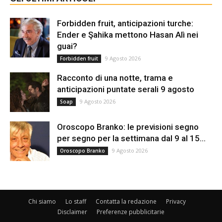
Forbidden fruit, anticipazioni turche:
Ender e Şahika mettono Hasan Alì nei
guai?
9 Agosto 2026
Forbidden fruit
Racconto di una notte, trama e
anticipazioni puntate serali 9 agosto
9 Agosto 2026
Soap
Oroscopo Branko: le previsioni segno
per segno per la settimana dal 9 al 15...
9 Agosto 2026
Oroscopo Branko
Chi siamo
Lo staff
Contatta la redazione
Privacy
Disclaimer
Preferenze pubblicitarie