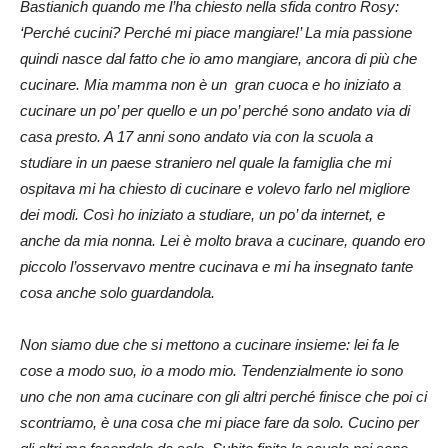
Bastianich quando me l’ha chiesto nella sfida contro Rosy:
‘Perché cucini? Perché mi piace mangiare!’ La mia passione
quindi nasce dal fatto che io amo mangiare, ancora di più che
cucinare. Mia mamma non è un gran cuoca e ho iniziato a
cucinare un po’ per quello e un po’ perché sono andato via di
casa presto. A 17 anni sono andato via con la scuola a
studiare in un paese straniero nel quale la famiglia che mi
ospitava mi ha chiesto di cucinare e volevo farlo nel migliore
dei modi. Così ho iniziato a studiare, un po’ da internet, e
anche da mia nonna. Lei è molto brava a cucinare, quando ero
piccolo l’osservavo mentre cucinava e mi ha insegnato tante
cosa anche solo guardandola.
Non siamo due che si mettono a cucinare insieme: lei fa le
cose a modo suo, io a modo mio. Tendenzialmente io sono
uno che non ama cucinare con gli altri perché finisce che poi ci
scontriamo, è una cosa che mi piace fare da solo. Cucino per