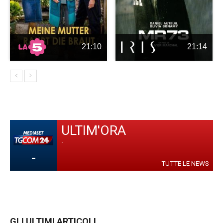
21:10
21:14
ULTIM'ORA
-
-
TUTTE LE NEWS
GLI ULTIMI ARTICOLI