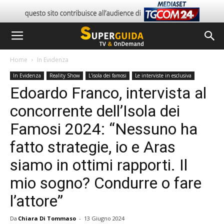
Home
In Evidenza
In Evidenza
Reality Show
L'isola dei famosi
Le interviste in esclusiva
Edoardo Franco, intervista al
concorrente dell’Isola dei
Famosi 2024: “Nessuno ha
fatto strategie, io e Aras
siamo in ottimi rapporti. Il
mio sogno? Condurre o fare
l’attore”
Da
Chiara Di Tommaso
-
13 Giugno 2024