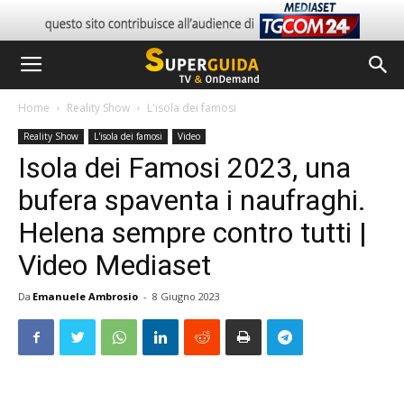
Home
Reality Show
L'isola dei famosi
Reality Show
L'isola dei famosi
Video
Isola dei Famosi 2023, una
bufera spaventa i naufraghi.
Helena sempre contro tutti |
Video Mediaset
Da
Emanuele Ambrosio
-
8 Giugno 2023