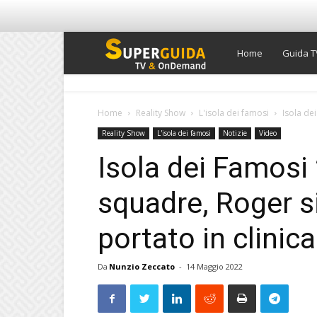
Super
Home
Guida T
Guida
Home
Reality Show
L'isola dei famosi
Isola dei
Reality Show
L'isola dei famosi
Notizie
Video
TV
Isola dei Famosi 
squadre, Roger s
portato in clinic
Da
Nunzio Zeccato
-
14 Maggio 2022