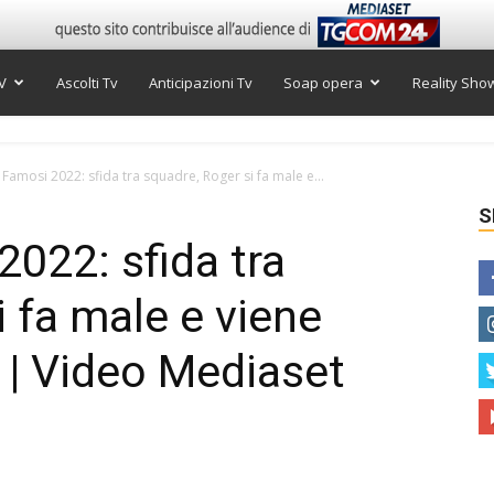
V
Ascolti Tv
Anticipazioni Tv
Soap opera
Reality Sho
 Famosi 2022: sfida tra squadre, Roger si fa male e...
S
2022: sfida tra
i fa male e viene
a | Video Mediaset