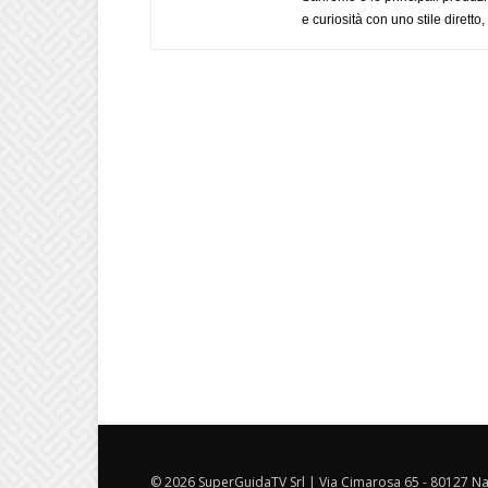
e curiosità con uno stile diretto
© 2026 SuperGuidaTV Srl | Via Cimarosa 65 - 80127 Nap