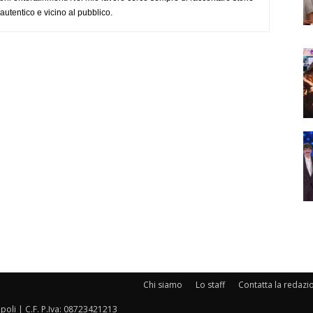
, autentico e vicino al pubblico.
Chi siamo
Lo staff
Contatta la redazi
oli | C.F. P.Iva: 08723421213