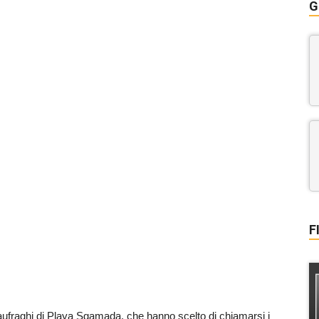
G
F
naufraghi di Playa Sgamada, che hanno scelto di chiamarsi i