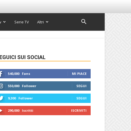
w
Serie TV
Altri
EGUICI SUI SOCIAL
540,000
Fans
MI PIACE
550,000
Follower
SEGUI
9,300
Follower
SEGUI
290,000
Iscritti
ISCRIVITI