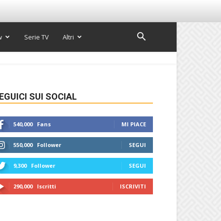
w
Serie TV
Altri
EGUICI SUI SOCIAL
540,000
Fans
MI PIACE
550,000
Follower
SEGUI
9,300
Follower
SEGUI
290,000
Iscritti
ISCRIVITI