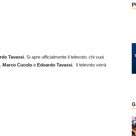
P
rdo Tavassi
.
Si apre ufficialmente il televoto: chi vuoi
,
Marco Cucolo
e
Edoardo Tavassi
.
Il televoto verrà
G