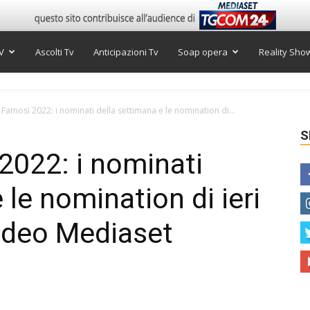
V
Ascolti Tv
Anticipazioni Tv
Soap opera
Reality Sho
i Famosi 2022: i nominati della settimana e le nomination di...
S
 2022: i nominati
 le nomination di ieri
Video Mediaset