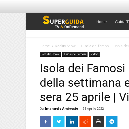
Super
Home
Guida T
Guida
Home
Reality Show
L'isola dei famosi
Isola de
Reality Show
L'isola dei famosi
Video
TV
Isola dei Famosi
della settimana e
sera 25 aprile | 
Da
Emanuele Ambrosio
-
26 Aprile 2022