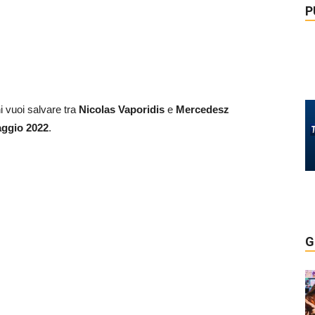
P
hi vuoi salvare tra
Nicolas Vaporidis
e
Mercedesz
aggio 2022
.
G