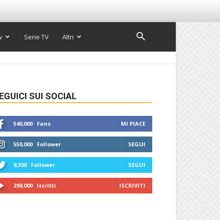
w
Serie TV
Altri
EGUICI SUI SOCIAL
540,000
Fans
MI PIACE
550,000
Follower
SEGUI
9,300
Follower
SEGUI
290,000
Iscritti
ISCRIVITI