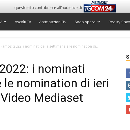
V
Ascolti Tv
Anticipazioni Tv
Soap opera
Reality Sho
i Famosi 2022: i nominati della settimana e le nomination di...
S
 2022: i nominati
 le nomination di ieri
 Video Mediaset