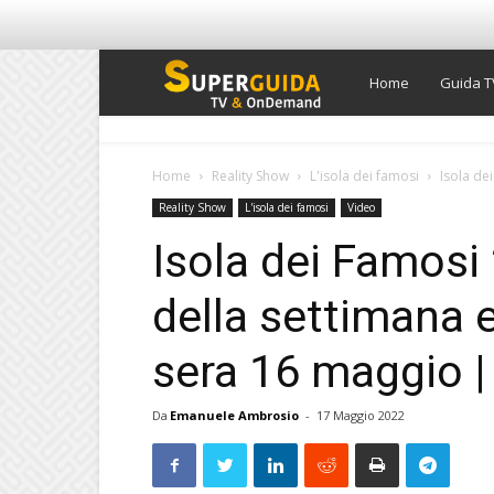
Super
Home
Guida T
Guida
Home
Reality Show
L'isola dei famosi
Isola de
Reality Show
L'isola dei famosi
Video
TV
Isola dei Famosi
della settimana e
sera 16 maggio |
Da
Emanuele Ambrosio
-
17 Maggio 2022