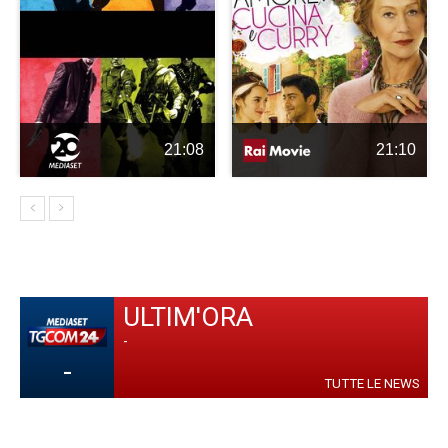
21:08
21:10
ULTIM'ORA
-
-
TUTTE LE NEWS