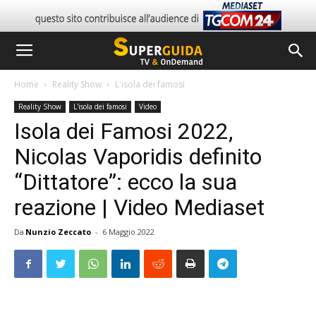
Home
Reality Show
L'isola dei famosi
Reality Show
L'isola dei famosi
Video
Isola dei Famosi 2022,
Nicolas Vaporidis definito
“Dittatore”: ecco la sua
reazione | Video Mediaset
Da
Nunzio Zeccato
-
6 Maggio 2022