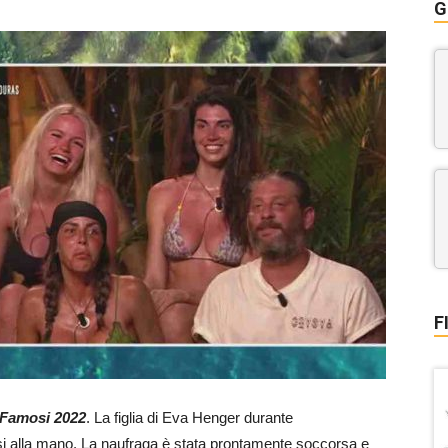
G
F
i Famosi 2022
. La figlia di Eva Henger durante
si alla mano. La naufraga è stata prontamente soccorsa e