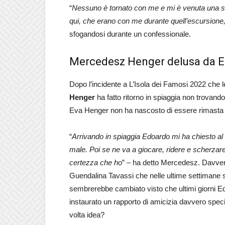
“
Nessuno è tornato con me e mi è venuta una st
qui, che erano con me durante quell’escursione,
sfogandosi durante un confessionale.
Mercedesz Henger delusa da E
Dopo l’incidente a L’Isola dei Famosi 2022 che l
Henger
ha fatto ritorno in spiaggia non trovando pe
Eva Henger non ha nascosto di essere rimasta
“
Arrivando in spiaggia Edoardo mi ha chiesto al
male. Poi se ne va a giocare, ridere e scherzar
certezza che ho
” – ha detto Mercedesz. Davvero
Guendalina Tavassi che nelle ultime settimane si
sembrerebbe cambiato visto che ultimi giorni E
instaurato un rapporto di amicizia davvero speci
volta idea?