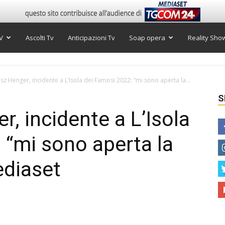
V
Ascolti Tv
Anticipazioni Tv
Soap opera
Reality Sho
z Henger, incidente a L’Isola dei Famosi 2022: “mi sono aperta la...
S
, incidente a L’Isola
 “mi sono aperta la
ediaset