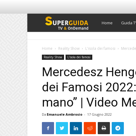
Super
Home
Guida T
Guida
Home
Reality Show
L'isola dei famosi
Mercedes
Reality Show
L'isola dei famosi
TV
Mercedesz Henger
dei Famosi 2022:
mano” | Video M
Da
Emanuele Ambrosio
-
17 Giugno 2022