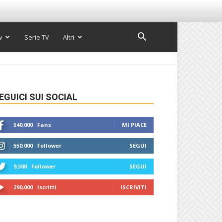
w
Serie TV
Altri
EGUICI SUI SOCIAL
540,000
Fans
MI PIACE
550,000
Follower
SEGUI
9,300
Follower
SEGUI
290,000
Iscritti
ISCRIVITI