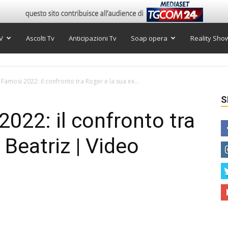
V
Ascolti Tv
Anticipazioni Tv
Soap opera
Reality Sho
 Famosi 2022: il confronto tra Roger e la sua ex...
S
2022: il confronto tra
 Beatriz | Video