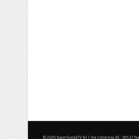
© 2026 SuperGuidaTV Srl | Via Cimarosa 65 - 80127 Nap