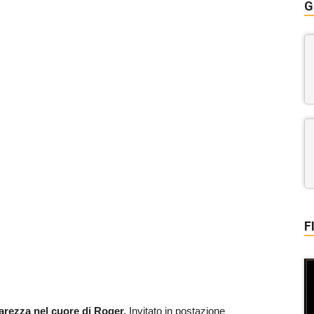
G
F
iarezza nel cuore di Roger.
Invitato in postazione