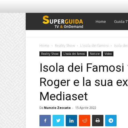
Super
Home
Guida T
Guida
Home
Reality Show
L'isola dei famosi
Isola dei
Reality Show
L'isola dei famosi
Notizie
Video
TV
Isola dei Famosi 
Roger e la sua ex
Mediaset
Da
Nunzio Zeccato
-
15 Aprile 2022