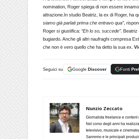
nomination, Roger spiega di non essere innamora
attrazione.In studio Beatriz, la ex di Roger, ha q
siamo già parlati prima che entravo qua”
, rispon
Roger si giustifica:
“Eh lo so, succede”
. Beatriz
bugiardo. Anche gli altri naufraghi compresa Est
che non è vero quello che ha detto la sua ex.
Vi
Seguici su
Google
Discover
Fonti
Pre
Nunzio Zeccato
Giornalista freelance e content 
Nel corso degli anni ha realizz
televisivo, musicale e cinematog
Sanremo e le principali produzi