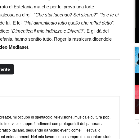
to di Estefania ma che per lei prova una forte
ualcosa da dirgli:
“Che stai facendo? Sei sicuro?”
.
“Io e te ci
de lui. E lei:
“Hai dimenticato tutto quello che m’hai detto”
.
 dice:
“Dimentica il mio indirizzo e Divertiti”
. E gli dà del
efania, hanno sentito tutto. Roger la rassicura dicendole
deo Mediaset.
ferite
creator, mi occupo di spettacolo, televisione, musica e cultura pop.
ato interviste e approfondimenti con protagonisti del panorama
rafico italiano, seguendo da vicino eventi come il Festival di
oni entertainment. Nel mio lavoro cerco sempre di raccontare storie