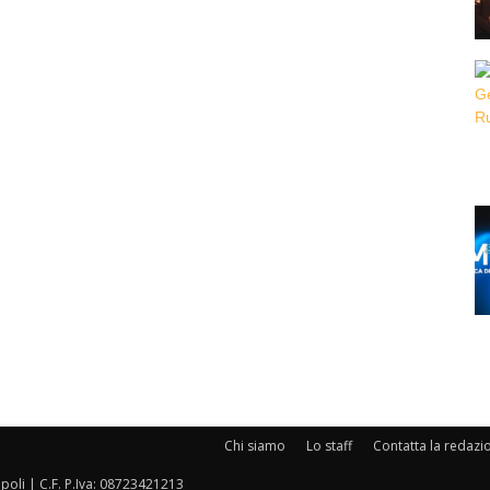
Chi siamo
Lo staff
Contatta la redazi
oli | C.F. P.Iva: 08723421213