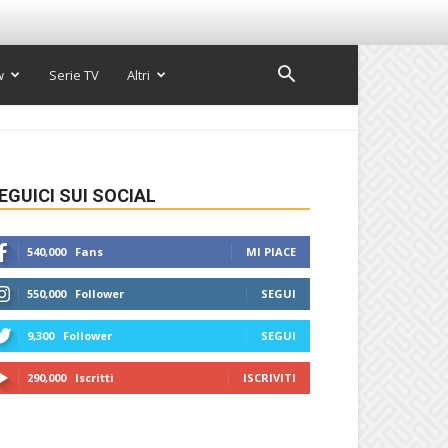
w
Serie TV
Altri
EGUICI SUI SOCIAL
540,000
Fans
MI PIACE
550,000
Follower
SEGUI
9,300
Follower
SEGUI
290,000
Iscritti
ISCRIVITI