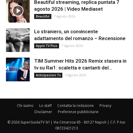
Beautiful streaming, replica puntata 7
agosto 2026 | Video Mediaset
7 Agosto 2026
Beautiful
Lo straniero, un convincente
adattamento del romanzo – Recensione
7 Agosto 2026
Apple TV Plus
TIM Summer Hits 2026 Remix stasera in
tv su Rai1: scaletta e cantanti del...
7 Agosto 2026
Anticipazioni Tv
Chi siamo
Lo staff
Contatta la redazione
Privacy
Disclaimer
Preferenze pubblicitarie
© 2026 SuperGuidaTV Srl | Via Cimarosa 65 - 80127 Napoli | C.F. P.Iva:
08723421213