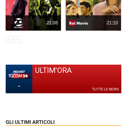
21:08
21:10
ULTIM'ORA
-
-
TUTTE LE NEWS
GLI ULTIMI ARTICOLI