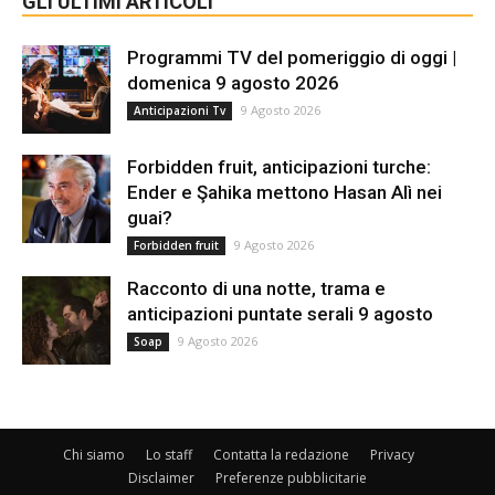
GLI ULTIMI ARTICOLI
Programmi TV del pomeriggio di oggi |
domenica 9 agosto 2026
9 Agosto 2026
Anticipazioni Tv
Forbidden fruit, anticipazioni turche:
Ender e Şahika mettono Hasan Alì nei
guai?
9 Agosto 2026
Forbidden fruit
Racconto di una notte, trama e
anticipazioni puntate serali 9 agosto
9 Agosto 2026
Soap
Chi siamo
Lo staff
Contatta la redazione
Privacy
Disclaimer
Preferenze pubblicitarie