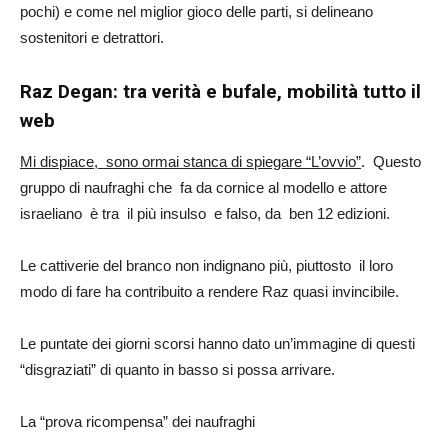
pochi) e come nel miglior gioco delle parti, si delineano
sostenitori e detrattori.
Raz Degan: tra verità e bufale, mobilità tutto il
web
Mi dispiace, sono ormai stanca di spiegare “L’ovvio”
. Questo
gruppo di naufraghi che fa da cornice al modello e attore
israeliano è tra il più insulso e falso, da ben 12 edizioni.
Le cattiverie del branco non indignano più, piuttosto il loro
modo di fare ha contribuito a rendere Raz quasi invincibile.
Le puntate dei giorni scorsi hanno dato un’immagine di questi
“disgraziati” di quanto in basso si possa arrivare.
La “prova ricompensa” dei naufraghi