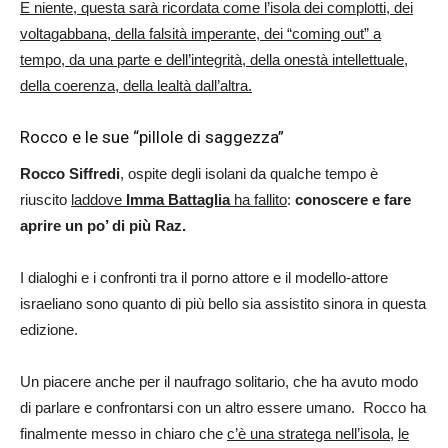
E niente, questa sarà ricordata come l’isola dei complotti, dei
voltagabbana, della falsità imperante, dei “coming out” a
tempo, da una parte e dell’integrità, della onestà intellettuale,
della coerenza, della lealtà dall’altra.
Rocco e le sue “pillole di saggezza”
Rocco Siffredi
, ospite degli isolani da qualche tempo è
riuscito
laddove
Imma Battaglia
ha fallito
:
conoscere e fare
aprire un po’ di più Raz.
I dialoghi e i confronti tra il porno attore e il modello-attore
israeliano sono quanto di più bello sia assistito sinora in questa
edizione.
Un piacere anche per il naufrago solitario, che ha avuto modo
di parlare e confrontarsi con un altro essere umano. Rocco ha
finalmente messo in chiaro che
c’è una stratega nell’isola
,
le