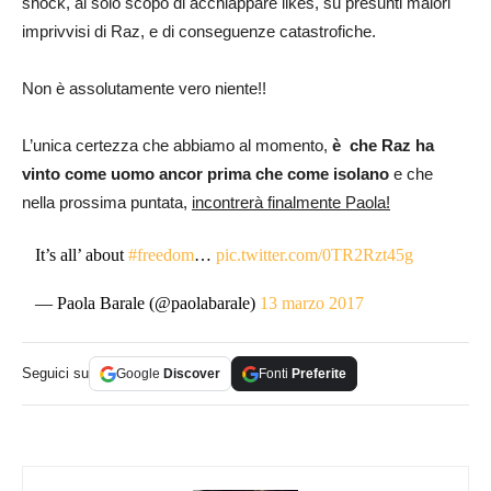
shock, al solo scopo di acchiappare likes, su presunti malori
imprivvisi di Raz, e di conseguenze catastrofiche.
Non è assolutamente vero niente!!
L’unica certezza che abbiamo al momento,
è che Raz ha
vinto come uomo ancor prima che come isolano
e che
nella prossima puntata,
incontrerà finalmente Paola!
It’s all’ about
#freedom
…
pic.twitter.com/0TR2Rzt45g
— Paola Barale (@paolabarale)
13 marzo 2017
Seguici su
Google
Discover
Fonti
Preferite