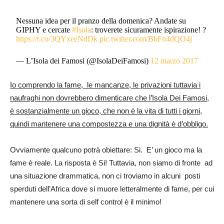
Nessuna idea per il pranzo della domenica? Andate su
GIPHY e cercate
#Isola
: troverete sicuramente ispirazione! ?
https://t.co/3QYxeeNdDk
pic.twitter.com/BbFn4dQO4j
— L’Isola dei Famosi (@IsolaDeiFamosi)
12 marzo 2017
Io comprendo la fame, le mancanze, le privazioni tuttavia i
naufraghi non dovrebbero dimenticare che l’Isola Dei Famosi,
è sostanzialmente un gioco, che non è la vita di tutti i giorni,
quindi mantenere una compostezza e una dignità è d’obbligo.
Ovviamente qualcuno potrà obiettare: Si. E’ un gioco ma la
fame è reale. La risposta è Si! Tuttavia, non siamo di fronte ad
una situazione drammatica, non ci troviamo in alcuni posti
sperduti dell’Africa dove si muore letteralmente di fame, per cui
mantenere una sorta di self control è il minimo!