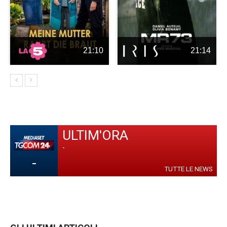
21:10
21:14
ULTIM'ORA
-
-
TUTTE LE NEWS