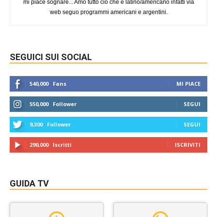
mi piace sognare... Amo tutto ciò che è latino/americano infatti via
web seguo programmi americani e argentini.
SEGUICI SUI SOCIAL
540,000
Fans
MI PIACE
550,000
Follower
SEGUI
9,300
Follower
SEGUI
290,000
Iscritti
ISCRIVITI
GUIDA TV