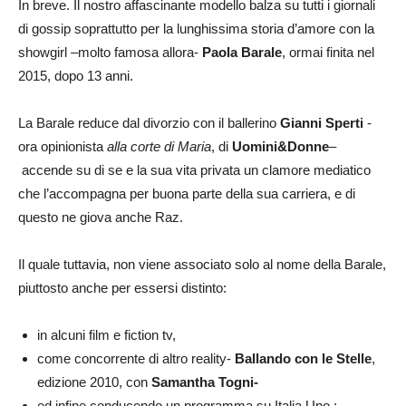
In breve. Il nostro affascinante modello balza su tutti i giornali
di gossip soprattutto per la lunghissima storia d’amore con la
showgirl –molto famosa allora-
Paola Barale
, ormai finita nel
2015, dopo 13 anni.
La Barale reduce dal divorzio con il ballerino
Gianni Sperti
-
ora opinionista
alla corte di Maria
, di
Uomini&Donne
–
accende su di se e la sua vita privata un clamore mediatico
che l’accompagna per buona parte della sua carriera, e di
questo ne giova anche Raz.
Il quale tuttavia, non viene associato solo al nome della Barale,
piuttosto anche per essersi distinto:
in alcuni film e fiction tv,
come concorrente di altro reality-
Ballando con le Stelle
,
edizione 2010, con
Samantha Togni-
ed infine conducendo un programma su Italia Uno :