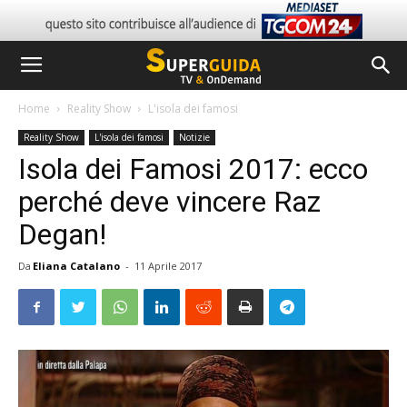
Home
Reality Show
L'isola dei famosi
Reality Show
L'isola dei famosi
Notizie
Isola dei Famosi 2017: ecco
perché deve vincere Raz
Degan!
Da
Eliana Catalano
-
11 Aprile 2017