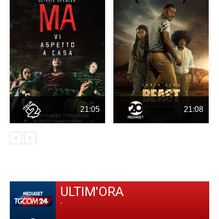
21:05
21:08
ULTIM'ORA
-
-