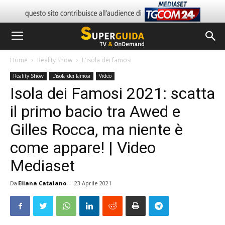
Home
Reality Show
L'isola dei famosi
Reality Show
L'isola dei famosi
Video
Isola dei Famosi 2021: scatta
il primo bacio tra Awed e
Gilles Rocca, ma niente è
come appare! | Video
Mediaset
Da
Eliana Catalano
-
23 Aprile 2021