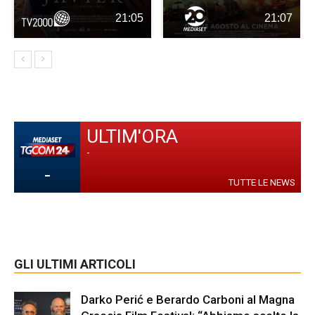
21:05
21:07
ULTIM'ORA
-
-
TUTTE LE NEWS
GLI ULTIMI ARTICOLI
Darko Perić e Berardo Carboni al Magna