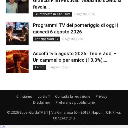
Graecia Film Festival: “Abbiamo scelto la
favola...
6 Agosto 2026
Le interviste in esclusiva
Programmi TV del pomeriggio di oggi |
giovedì 6 agosto 2026
6 Agosto 2026
Anticipazioni Tv
Ascolti tv 5 agosto 2026: Teo e Zodì –
Un cammello per amico (13.3%),...
6 Agosto 2026
Ascolti
Chi siamo
Lo staff
Contatta la redazione
Privacy
Disclaimer
Preferenze pubblicitarie
© 2026 SuperGuidaTV Srl | Via Cimarosa 65 - 80127 Napoli | C.F. P.Iva:
08723421213