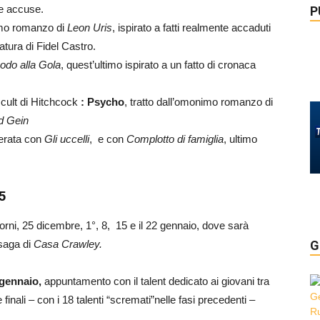
le accuse.
P
imo romanzo di
Leon Uris
, ispirato a fatti realmente accaduti
ttatura di Fidel Castro.
odo alla Gola
, quest’ultimo ispirato a un fatto di cronaca
m cult di Hitchcock
: Psycho
, tratto dall’omonimo romanzo di
d Gein
erata con
Gli uccelli
, e con
Complotto di famiglia
, ultimo
5
giorni, 25 dicembre, 1°, 8, 15 e il 22 gennaio, dove sarà
 saga di
Casa Crawley.
G
 gennaio,
appuntamento con il talent dedicato ai giovani tra
e finali – con i 18 talenti “scremati”nelle fasi precedenti –
.