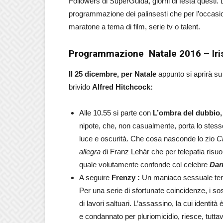
Followers di SuperGuida, giorni di festa questi. L
programmazione dei palinsesti che per l’occasion
maratone a tema di film, serie tv o talent.
Programmazione Natale 2016 – Iri
Il 25 dicembre, per Natale
appunto si aprirà su
brivido
Alfred Hitchcock:
Alle 10.55 si parte con
L’ombra del dubbio,
nipote, che, non casualmente, porta lo stess
luce e oscurità. Che cosa nasconde lo zio
C
allegra
di Franz Lehár che per telepatia risuo
quale volutamente confonde col celebre
Dan
A seguire
Frenzy :
Un maniaco sessuale terr
Per una serie di sfortunate coincidenze, i s
di lavori saltuari. L’assassino, la cui identit
e condannato per pluriomicidio, riesce, tutta