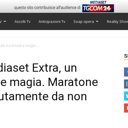
V
Ascolti Tv
Anticipazioni Tv
Soap opera
Reality Sho
ale tra brividi e magia....
S
diaset Extra, un
i e magia. Maratone
lutamente da non