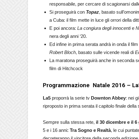
responsabile, per cercare di scagionarsi dal
Si proseguirà con
Topaz
, basato sull’omon
a Cuba: il film mette in luce gli orrori della di
E poi ancora:
La congiura degli innocenti
e
N
nera degli anni ‘20.
Ed infine in prima serata andrà in onda il fil
Robert Bloch
, basato sulle vicende reali di
E
La maratona proseguirà anche in seconda s
film di Hitchcock
Programmazione Natale 2016 – La
La5
proporrà la serie tv
Downton Abbey
: nei 
riproposto in prima serata il capitolo finale della
Sempre sulla stessa rete,
il 30 dicembre e il 6
5 e i 16 anni
: Tra Sogno e Realtà
, le cui puntat
decreteranno il vincitore della seconda edizione