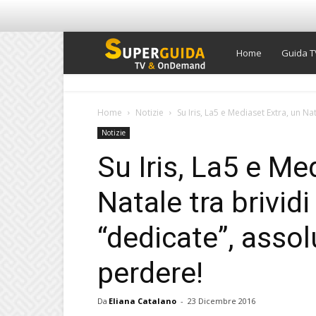
Super
Home
Guida T
Guida
Home
Notizie
Su Iris, La5 e Mediaset Extra, un Nat
Notizie
TV
Su Iris, La5 e Me
Natale tra brivid
“dedicate”, asso
perdere!
Da
Eliana Catalano
-
23 Dicembre 2016