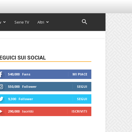
w
Serie TV
Altri
EGUICI SUI SOCIAL
540,000
Fans
MI PIACE
550,000
Follower
SEGUI
9,300
Follower
SEGUI
290,000
Iscritti
ISCRIVITI