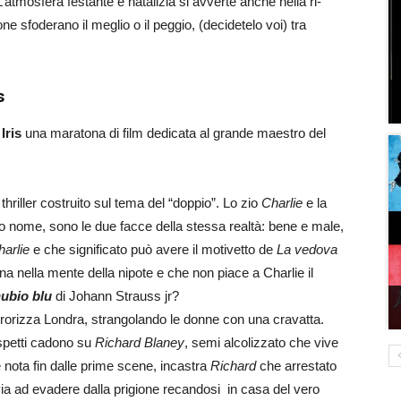
’atmosfera festante e natalizia si avverte anche nella ri-
e sfoderano il meglio o il peggio, (decidetelo voi) tra
s
Iris
una maratona di film dedicata al grande maestro del
thriller costruito sul tema del “doppio”. Lo zio
Charlie
e la
o nome, sono le due facce della stessa realtà: bene e male,
harlie
e che significato può avere il motivetto de
La vedova
na nella mente della nipote e che non piace a Charlie il
ubio blu
di Johann Strauss jr?
orizza Londra, strangolando le donne con una cravatta.
ospetti cadono su
Richard Blaney
, semi alcolizzato che vive
à è nota fin dalle prime scene, incastra
Richard
che arrestato
via ad evadere dalla prigione recandosi in casa del vero