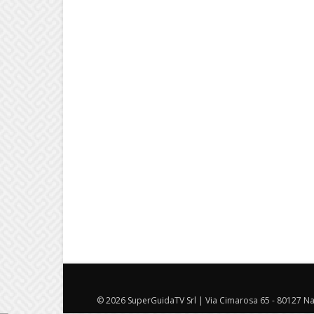
© 2026 SuperGuidaTV Srl | Via Cimarosa 65 - 80127 Nap