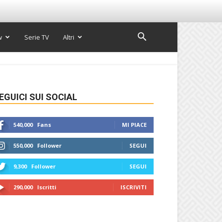
w
Serie TV
Altri
EGUICI SUI SOCIAL
540,000
Fans
MI PIACE
550,000
Follower
SEGUI
9,300
Follower
SEGUI
290,000
Iscritti
ISCRIVITI