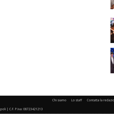
Chi siamo
Lo staff
Contatta la redazi
oli | C.F. P.Iva: 08723421213