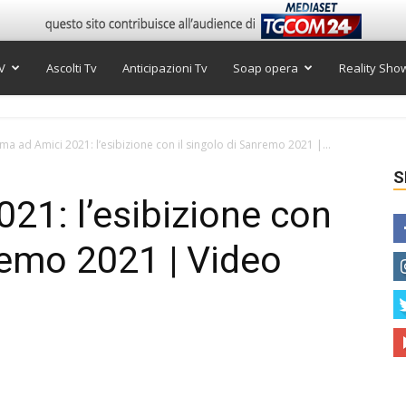
V
Ascolti Tv
Anticipazioni Tv
Soap opera
Reality Sho
ama ad Amici 2021: l’esibizione con il singolo di Sanremo 2021 |...
S
021: l’esibizione con
nremo 2021 | Video