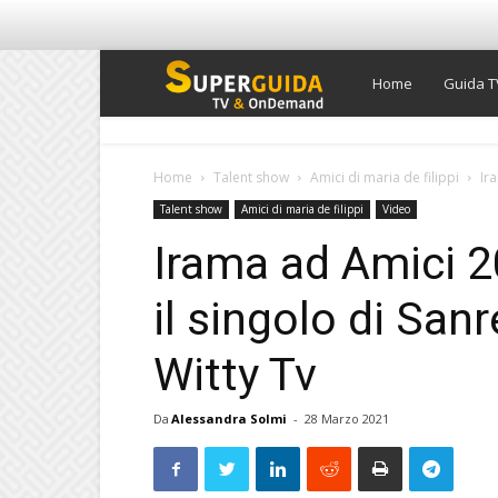
Super
Home
Guida T
Guida
Home
Talent show
Amici di maria de filippi
Ir
Talent show
Amici di maria de filippi
Video
TV
Irama ad Amici 2
il singolo di Sa
Witty Tv
Da
Alessandra Solmi
-
28 Marzo 2021