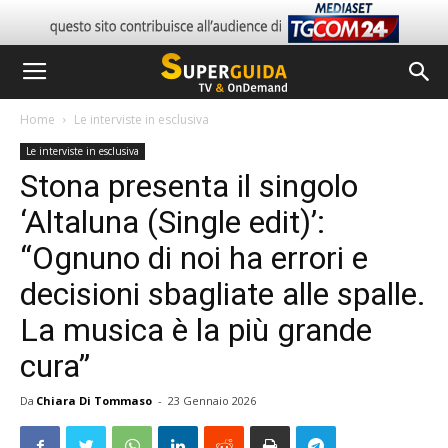
Home
Le interviste in esclusiva
Le interviste in esclusiva
Stona presenta il singolo
‘Altaluna (Single edit)’:
“Ognuno di noi ha errori e
decisioni sbagliate alle spalle.
La musica è la più grande
cura”
Da
Chiara Di Tommaso
-
23 Gennaio 2026