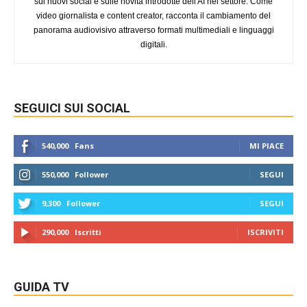
sui nuovi social e sulle novità introdotte dell'AI nel settore. Come
video giornalista e content creator, racconta il cambiamento del
panorama audiovisivo attraverso formati multimediali e linguaggi
digitali.
SEGUICI SUI SOCIAL
540,000
Fans
MI PIACE
550,000
Follower
SEGUI
9,300
Follower
SEGUI
290,000
Iscritti
ISCRIVITI
GUIDA TV