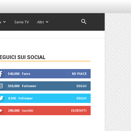
w
Serie TV
Altri
EGUICI SUI SOCIAL
540,000
Fans
MI PIACE
550,000
Follower
SEGUI
9,300
Follower
SEGUI
290,000
Iscritti
ISCRIVITI