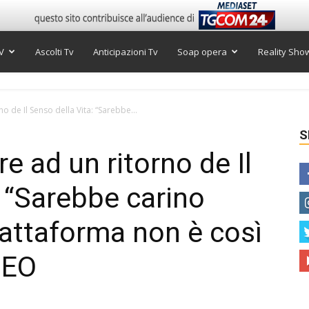
V
Ascolti Tv
Anticipazioni Tv
Soap opera
Reality Sho
o de Il Senso della Vita: “Sarebbe...
S
e ad un ritorno de Il
: “Sarebbe carino
piattaforma non è così
DEO