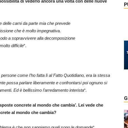
a possibilità di vederlo ancora una volta
con delle nuove
P
 delle carni da parte mia che prevede
asmissione che è molto impegnativa.
modo a sopravvivere alla decomposizione
olto difficile
“.
persone come l’ho fatta lì al Fatto Quotidiano, era la stessa
gente possa parlare liberamente e confrontarsi poi ognuno si
amenti. Ed è bellissimo l’arredamento interista
“.
G
‘risposte concrete al mondo che cambia’. Lei vede che
ncrete al mondo che cambia?
problema è che non sappiamo quali sono le domande
“.