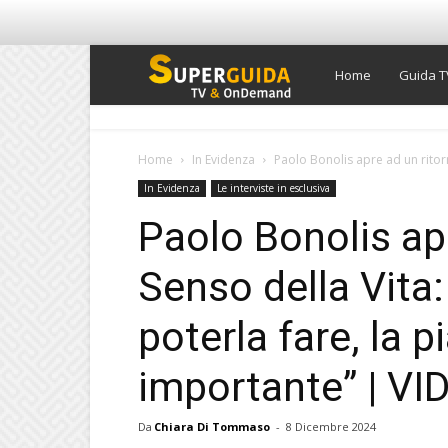
Super
Home
Guida T
Guida
Home
In Evidenza
Paolo Bonolis apre ad un ritorn
In Evidenza
Le interviste in esclusiva
TV
Paolo Bonolis apr
Senso della Vita
poterla fare, la 
importante” | VI
Da
Chiara Di Tommaso
-
8 Dicembre 2024