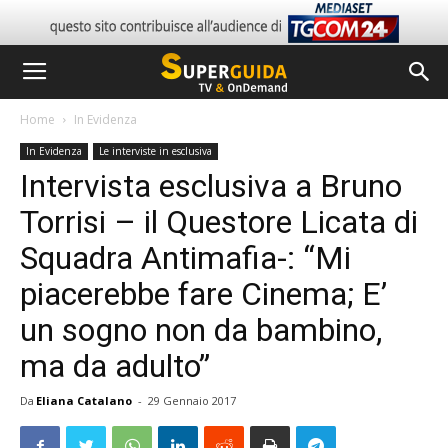
Home
In Evidenza
In Evidenza
Le interviste in esclusiva
Intervista esclusiva a Bruno
Torrisi – il Questore Licata di
Squadra Antimafia-: “Mi
piacerebbe fare Cinema; E’
un sogno non da bambino,
ma da adulto”
Da
Eliana Catalano
-
29 Gennaio 2017