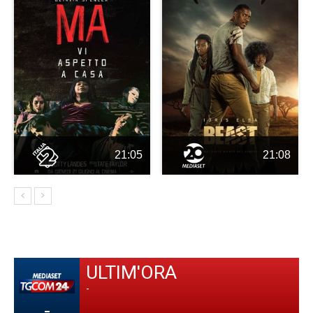
21:05
21:08
ULTIM'ORA
-
-