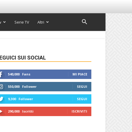
w
Serie TV
Altri
EGUICI SUI SOCIAL
540,000
Fans
MI PIACE
550,000
Follower
SEGUI
9,300
Follower
SEGUI
290,000
Iscritti
ISCRIVITI