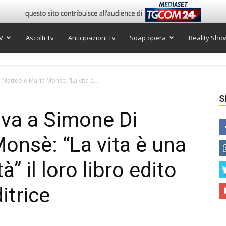
V
Ascolti Tv
Anticipazioni Tv
Soap opera
Reality Sho
 Matteo e Maria Monsè: “La vita è...
S
iva a Simone Di
onsè: “La vita è una
à” il loro libro edito
itrice