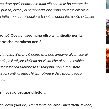
terno delle quali commento tutto ciò che la tv ha ancora da
e pullula, ormai, di personaggi che sono soltanto ombre di
utto senza mai risultare banale o scontato, quello lo lascio
one? Cosa vi accomuna oltre all’antipatia per la
erto che marchesa non è…
accia tosta. Simone è come me, non amiamo alcun tipo di
le, è il miglior biglietto da visita che si possa esibire.
lla fantomatica Marchesa D’Aragona, non è mai stata
 suoi continui attacchi immotivati e dai racconti poco
onto!
 e il vostro peggior difetto…
ogni cosa
(sorride)
. Per quanto riguarda i miei difetti, invece,