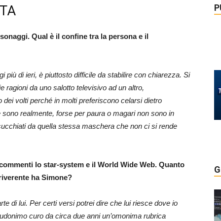
P
STA
sonaggi. Qual è il confine tra la persona e il
più di ieri, è piuttosto difficile da stabilire con chiarezza. Si
agioni da uno salotto televisivo ad un altro,
ei volti perché in molti preferiscono celarsi dietro
e sono realmente, forse per paura o magari non sono in
risucchiati da quella stessa maschera che non ci si rende
ip- commenti lo star-system e il World Wide Web. Quanto
G
irriverente ha Simone?
e di lui. Per certi versi potrei dire che lui riesce dove io
 pseudonimo curo da circa due anni un’omonima rubrica