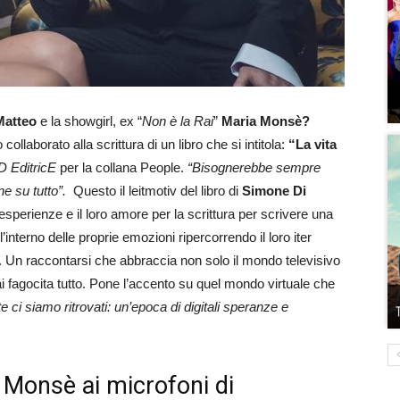
Matteo
e la showgirl, ex “
Non è la Rai
”
Maria Monsè?
llaborato alla scrittura di un libro che si intitola:
“La vita
 EditricE
per la collana People.
“Bisognerebbe sempre
ne su tutto”.
Questo il leitmotiv del libro di
Simone Di
esperienze e il loro amore per la scrittura per scrivere una
’interno delle proprie emozioni ripercorrendo il loro iter
on. Un raccontarsi che abbraccia non solo il mondo televisivo
i fagocita tutto. Pone l’accento su quel mondo virtuale che
 ci siamo ritrovati: un’epoca di digitali speranze e
 Monsè ai microfoni di