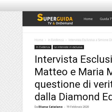
Super
Home
Guida T
Guida
Home
In Evidenza
Intervista Esclusiva a Simone Di
In Evidenza
Le interviste in esclusiva
TV
Intervista Esclus
Matteo e Maria M
questione di verit
dalla Diamond Ed
Da
Eliana Catalano
-
19 Febbraio 2020