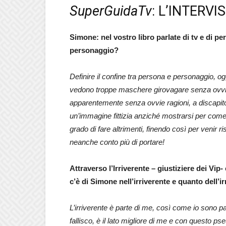
SuperGuidaTv
: L’INTERVI
Simone: nel vostro libro parlate di tv e di per
personaggio?
Definire il confine tra persona e personaggio, oggi 
vedono troppe maschere girovagare senza ovvie r
apparentemente senza ovvie ragioni, a discapito d
un’immagine fittizia anziché mostrarsi per com
grado di fare altrimenti, finendo così per venir 
neanche conto più di portare!
Attraverso l’Irriverente – giustiziere dei V
c’è di Simone nell’irriverente e quanto dell’
L’irriverente è parte di me, così come io sono part
fallisco, è il lato migliore di me e con questo