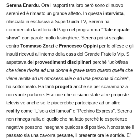
Serena Enardu
. Ora i rapporti tra loro però sono di nuovo
sereni ed è rimasto un grande affetto. In questa
intervista
,
rilasciata in esclusiva a SuperGuida TV, Serena ha
commentato la vittoria di Pago nel programma
“Tale e quale
show”
con parole molto lusinghiere. Serena poi si scaglia
contro
Tommaso Zorzi
e
Francesco Oppini
per le offese e gli
insulti ricevuti all’interno della casa del Grande Fratello Vip. Si
aspettava dei
provvedimenti disciplinari
perché “
un’offesa
che viene rivolta ad una donna è grave tanto quanto quella che
viene rivolta ad un omosessuale o ad una persona di colore
“,
ha sottolineato. Ha tanti
progetti
anche se per scaramanzia
non vuole parlarne. Esclude che ci siano state altre proposte
televisive anche se le piacerebbe partecipare ad un altro
reality
come “L’isola dei famosi” o “Pechino Express”. Serena
non rinnega nulla di quello che ha fatto perché le esperienze
negative possono insegnare qualcosa di positivo. Nonostante il
passato sia una zavorra pesante, il presente ora le sorride. E’