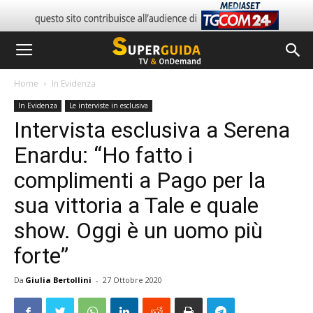
Home
In Evidenza
In Evidenza
Le interviste in esclusiva
Intervista esclusiva a Serena
Enardu: “Ho fatto i
complimenti a Pago per la
sua vittoria a Tale e quale
show. Oggi è un uomo più
forte”
Da
Giulia Bertollini
-
27 Ottobre 2020