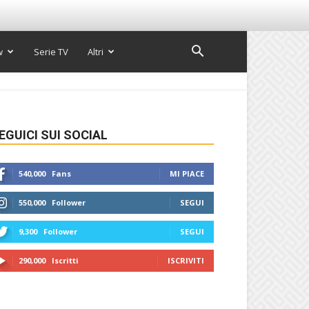
w
Serie TV
Altri
EGUICI SUI SOCIAL
540,000
Fans
MI PIACE
550,000
Follower
SEGUI
9,300
Follower
SEGUI
290,000
Iscritti
ISCRIVITI