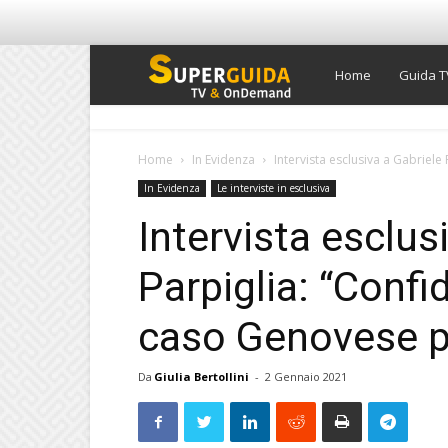
Super
Home
Guida T
Guida
Home
In Evidenza
Intervista esclusiva a Gabriele 
In Evidenza
Le interviste in esclusiva
TV
Intervista esclus
Parpiglia: “Confid
caso Genovese p
Da
Giulia Bertollini
-
2 Gennaio 2021