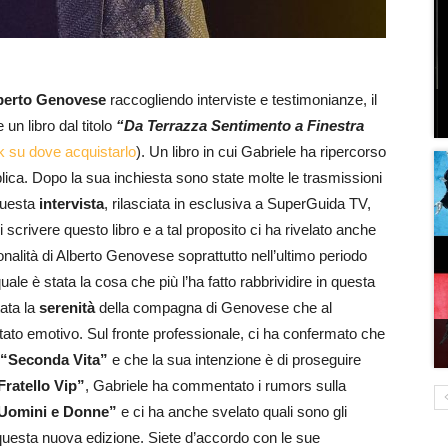
berto Genovese
raccogliendo interviste e testimonianze, il
 un libro dal titolo
“Da Terrazza Sentimento a Finestra
ink su dove acquistarlo
). Un libro in cui Gabriele ha ripercorso
blica. Dopo la sua inchiesta sono state molte le trasmissioni
 questa
intervista
, rilasciata in esclusiva a SuperGuida TV,
 scrivere questo libro e a tal proposito ci ha rivelato anche
onalità di Alberto Genovese soprattutto nell’ultimo periodo
ale è stata la cosa che più l’ha fatto rabbrividire in questa
tata la
serenità
della compagna di Genovese che al
stato emotivo. Sul fronte professionale, ci ha confermato che
“Seconda Vita”
e che la sua intenzione è di proseguire
ratello Vip”
, Gabriele ha commentato i rumors sulla
Uomini e Donne”
e ci ha anche svelato quali sono gli
questa nuova edizione. Siete d’accordo con le sue