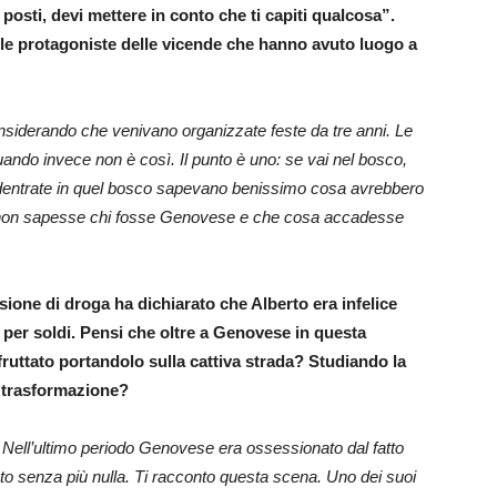
posti, devi mettere in conto che ti capiti qualcosa”.
le protagoniste delle vicende che hanno avuto luogo a
siderando che venivano organizzate feste da tre anni. Le
ndo invece non è così. Il punto è uno: se vai nel bosco,
ddentrate in quel bosco sapevano benissimo cosa avrebbero
e non sapesse chi fosse Genovese e che cosa accadesse
sione di droga ha dichiarato che Alberto era infelice
per soldi. Pensi che oltre a Genovese in questa
sfruttato portandolo sulla cattiva strada? Studiando la
a trasformazione?
 Nell’ultimo periodo Genovese era ossessionato dal fatto
ato senza più nulla. Ti racconto questa scena. Uno dei suoi