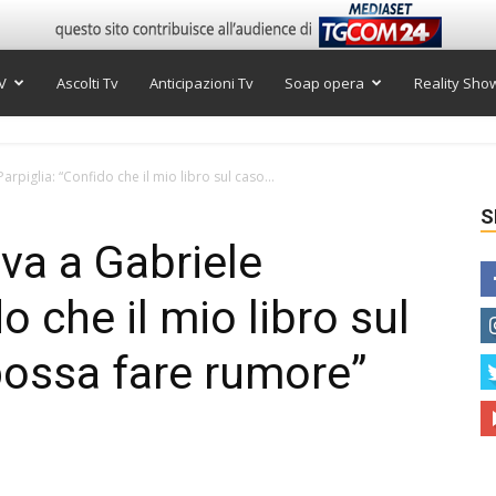
V
Ascolti Tv
Anticipazioni Tv
Soap opera
Reality Sho
Parpiglia: “Confido che il mio libro sul caso...
S
iva a Gabriele
o che il mio libro sul
ossa fare rumore”