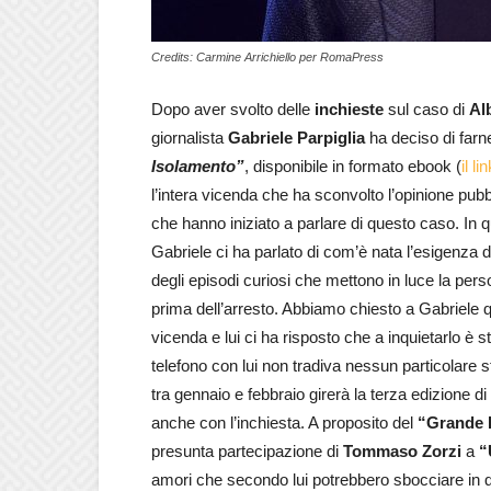
Credits: Carmine Arrichiello per RomaPress
Dopo aver svolto delle
inchieste
sul caso di
Al
giornalista
Gabriele Parpiglia
ha deciso di farne
Isolamento”
, disponibile in formato ebook (
il l
l’intera vicenda che ha sconvolto l’opinione pub
che hanno iniziato a parlare di questo caso. In
Gabriele ci ha parlato di com’è nata l’esigenza di
degli episodi curiosi che mettono in luce la pers
prima dell’arresto. Abbiamo chiesto a Gabriele qu
vicenda e lui ci ha risposto che a inquietarlo è s
telefono con lui non tradiva nessun particolare 
tra gennaio e febbraio girerà la terza edizione di
anche con l’inchiesta. A proposito del
“Grande F
presunta partecipazione di
Tommaso Zorzi
a
“
amori che secondo lui potrebbero sbocciare in 