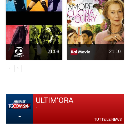
21:08
21:10
ULTIM'ORA
-
-
TUTTE LE NEWS