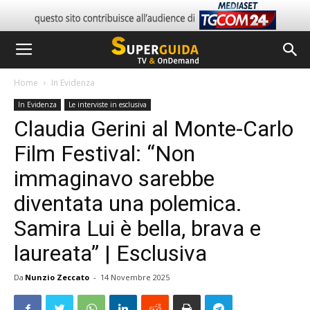
Home
In Evidenza
In Evidenza
Le interviste in esclusiva
Claudia Gerini al Monte-Carlo
Film Festival: “Non
immaginavo sarebbe
diventata una polemica.
Samira Lui è bella, brava e
laureata” | Esclusiva
Da
Nunzio Zeccato
-
14 Novembre 2025