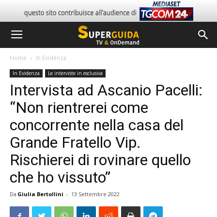
Home
In Evidenza
In Evidenza
Le interviste in esclusiva
Intervista ad Ascanio Pacelli:
“Non rientrerei come
concorrente nella casa del
Grande Fratello Vip.
Rischierei di rovinare quello
che ho vissuto”
Da
Giulia Bertollini
-
13 Settembre 2022