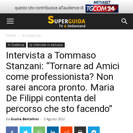
Home
In Evidenza
In Evidenza
Le interviste in esclusiva
Intervista a Tommaso
Stanzani: “Tornare ad Amici
come professionista? Non
sarei ancora pronto. Maria
De Filippi contenta del
percorso che sto facendo”
Da
Giulia Bertollini
-
3 Agosto 2022