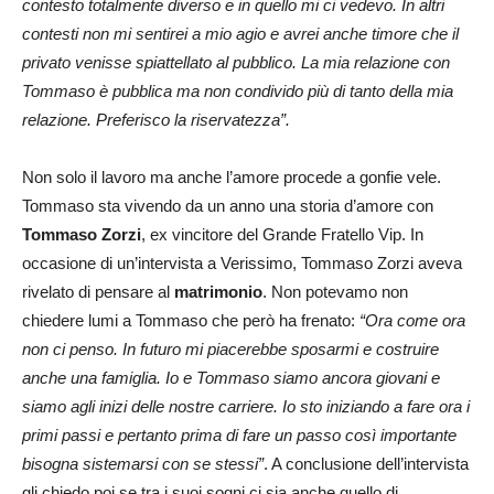
contesto totalmente diverso e in quello mi ci vedevo. In altri
contesti non mi sentirei a mio agio e avrei anche timore che il
privato venisse spiattellato al pubblico. La mia relazione con
Tommaso è pubblica ma non condivido più di tanto della mia
relazione. Preferisco la riservatezza”.
Non solo il lavoro ma anche l’amore procede a gonfie vele.
Tommaso sta vivendo da un anno una storia d’amore con
Tommaso Zorzi
, ex vincitore del Grande Fratello Vip. In
occasione di un’intervista a Verissimo, Tommaso Zorzi aveva
rivelato di pensare al
matrimonio
. Non potevamo non
chiedere lumi a Tommaso che però ha frenato:
“Ora come ora
non ci penso. In futuro mi piacerebbe sposarmi e costruire
anche una famiglia. Io e Tommaso siamo ancora giovani e
siamo agli inizi delle nostre carriere. Io sto iniziando a fare ora i
primi passi e pertanto prima di fare un passo così importante
bisogna sistemarsi con se stessi”
. A conclusione dell’intervista
gli chiedo poi se tra i suoi sogni ci sia anche quello di