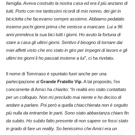
famiglia. Aveva costruito la nostra casa ed era il più anziano di
tutti. Porto con me tantissimi ricordi di mio nonno, dei giri in
bicicletta che facevamo sempre assieme. Abbiamo pedalato
insieme pochi giorni prima che venisse a mancare. Lui a 96
anni prendeva la sua bici tutti i giorni. Ho avuto la fortuna di
stare a casa gli ultimi giorni. Sentivo il bisogno di tornare dai
miei affetti visto che ero stato in giro per impegni di lavoro e gli
ultimi tre giorni li ho passati insieme a lui”
, ci ha rivelato.
Il nome di Tommaso è spuntato fuori anche per una
partecipazione al
Grande Fratello Vip
. A tal proposito, l’ex
concorrente di Amici ha chiarito:
“In realtà ero stato contattato
per un colloquio. Non mi precludo mai niente e ho deciso di
andare a parlare. Poi però a quella chiacchierata non è seguito
più nulla da entrambe le parti. Sono stato abbastanza chiaro fin
da subito. Ho subito fatto presente di non sapere se fossi stato
in grado di fare un reality. So benissimo che Amici era un