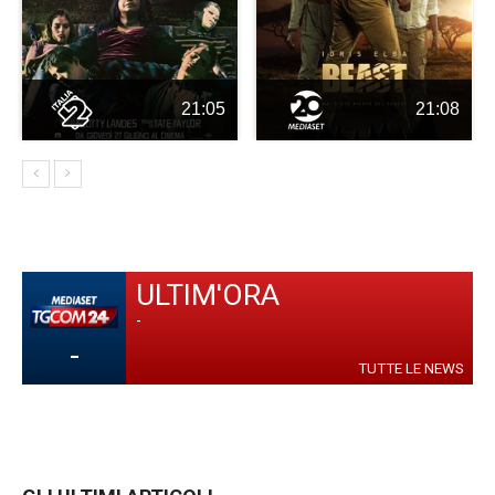
21:05
21:08
ULTIM'ORA
-
-
TUTTE LE NEWS