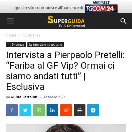
Home
In Evidenza
In Evidenza
Le interviste in esclusiva
Intervista a Pierpaolo Pretelli:
“Fariba al GF Vip? Ormai ci
siamo andati tutti” |
Esclusiva
Da
Giulia Bertollini
-
12 Aprile 2022