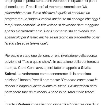
un progetto in prima serata che vedrebbe Pierpaolo nei panni
di conduttore. Pretelli però al momento smentisce:
“Mi
piacerebbe molto. Il mio obiettivo è quello di condurre un
programma. Io sogno il varietà anche se mi accorgo che oggi i
tempi sono cambiati. In televisione si dovrebbe dare maggiore
spazio all’intrattenimento. Per il momento sto scrivendo uno
spettacolo per il teatro anche se un giorno mi piacerebbe poter
fare lo stesso in televisione”.
Pierpaolo è stato uno dei concorrenti rivelazione della scorsa
edizione di “Tale e quale show”. In occasione della conferenza
stampa, Carlo Conti aveva però fatto un appello a
Giulia
Salemi
. La vedremmo come concorrente della prossima
edizione? Intanto Pretelli commenta:
“Da come canta sotto la
doccia in bagno qualche dubbio mi viene. Gli insegnanti però
potrebbero fare un miracolo. Anche io ne sarei molto felice”.
Intanto i
Prelemi
impazziscono dinnanzi all’indiscrezione di un