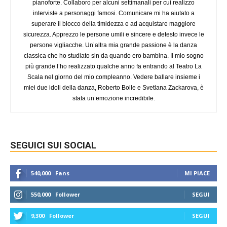
pianoforte. Collaboro per alcuni settimanali per cui realizzo
interviste a personaggi famosi. Comunicare mi ha aiutato a
superare il blocco della timidezza e ad acquistare maggiore
sicurezza. Apprezzo le persone umili e sincere e detesto invece le
persone vigliacche. Un’altra mia grande passione è la danza
classica che ho studiato sin da quando ero bambina. Il mio sogno
più grande l’ho realizzato qualche anno fa entrando al Teatro La
Scala nel giorno del mio compleanno. Vedere ballare insieme i
miei due idoli della danza, Roberto Bolle e Svetlana Zackarova, è
stata un’emozione incredibile.
SEGUICI SUI SOCIAL
540,000
Fans
MI PIACE
550,000
Follower
SEGUI
9,300
Follower
SEGUI