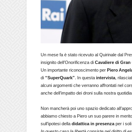
Un mese fa è stato ricevuto al Quirinale dal Pr
insignito dell’Onorificenza di
Cavaliere di Gran 
Un importante riconoscimento per
Piero Angel
di
“SuperQuark”
. In questa
intervista
, rilasci
alcuni argomenti che verranno affrontati nel corso
anche dell’impatto dei droni sulla nostra quotidia
Non mancherà poi uno spazio dedicato all’appro
abbiamo chiesto a Piero un suo parere in merito
sull’ipotesi della
didattica in presenza
per i soli
In questo caso la libertà consiste nel diritto di