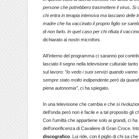
persone che potrebbero trasmettere il virus. Si
chi entra in terapia intensiva ma lasciano delle
madre che ha vaccinato il proprio figlio se sar
di non farlo. In quel caso per chi rifiuta il vacci
dichiarato ai nostri microfoni.
All’interno del programma ci saranno poi contributi
lasciato il segno nella televisione culturale tan
sul lavoro:
“Io vedo i suoi servizi quando vanno
sempre stato molto indipendente però da quando f
piena autonomia”
, ci ha spiegato.
In una televisione che cambia e che si rivoluzi
dell’onda però non è facile e a tal proposito gli 
Con l’umiltà che appartiene solo ai grandi, ci ha
dell’onorificenza di Cavaliere di Gran Croce. In
discografico
. Lui ride, con il piglio di chi sa