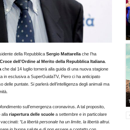
esidente della Repubblica
Sergio Mattarella
che l’ha
Croce dell’Ordine al Merito della Repubblica Italiana
.
a
che dal 14 luglio tornerà alla guida di una nuova stagione
ata in esclusiva a SuperGuidaTV, Piero ci ha anticipato
 delle puntate. Si parlerà dell’intelligenza degli animali ma
nità.
fondimento sull’emergenza coronavirus. A tal proposito,
 alla
riapertura delle scuole
a settembre e in particolare
 vaccinati:
“La libertà personale ha un limite, la libertà altrui.
 essere in buona salute e di non essere a contatto con