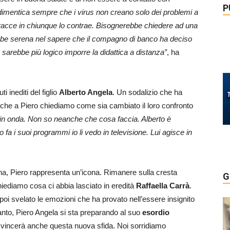
P
 dimentica sempre che i virus non creano solo dei problemi a
 tracce in chiunque lo contrae. Bisognerebbe chiedere ad una
ebbe serena nel sapere che il compagno di banco ha deciso
no sarebbe più logico imporre la didattica a distanza”
, ha
 inediti del figlio
Alberto Angela
. Un sodalizio che ha
to che a Piero chiediamo come sia cambiato il loro confronto
 in onda. Non so neanche che cosa faccia. Alberto è
a i suoi programmi io li vedo in televisione. Lui agisce in
ona, Piero rappresenta un’icona. Rimanere sulla cresta
G
chiediamo cosa ci abbia lasciato in eredità
Raffaella Carrà
.
 poi svelato le emozioni che ha provato nell’essere insignito
tanto, Piero Angela si sta preparando al suo
esordio
 che vincerà anche questa nuova sfida. Noi sorridiamo