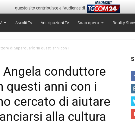
V
Ascolti Tv
Anticipazioni Tv
Soap opera
Reality Sho
tore di Superquark: “In questi anni con i...
S
ro Angela conduttore
n questi anni con i
o cercato di aiutare
ganciarsi alla cultura