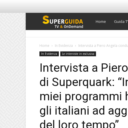
Super
Home
Guida T
Guida
Home
In Evidenza
Intervista a Piero Angela condut
In Evidenza
Le interviste in esclusiva
TV
Intervista a Pie
di Superquark: “I
miei programmi h
gli italiani ad ag
del loro tempo”