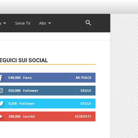
w
Serie TV
Altri
EGUICI SUI SOCIAL
540,000
Fans
MI PIACE
550,000
Follower
SEGUI
9,300
Follower
SEGUI
290,000
Iscritti
ISCRIVITI