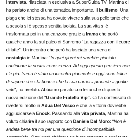
intervista
, rilasciata in esclusiva a SuperGuida TV, Martina ci
ha parlato anche di una tematica importante,
il bullismo
. Una
piaga che lei stessa ha dovuto vivere sulla sua pelle tanto che
a scuola si è spesso sentita isolata. La sua vita si è
trasformata poi in una canzone grazie a
Irama
che portò
qualche anno fa sul palco di Sanremo “La ragazza con il cuore
di latte”. Un incontro che però ha lasciato una vena di
nostalgia
in Martina: “
In quei giorni mi sarebbe piaciuto
continuare la nostra conoscenza. Ad oggi questo pensiero non
c’è più. Irama è stato un incontro piacevole e oggi sono felice
di sapere che sta bene e che la sua carriera procede a gonfie
vele
“, ha rivelato. Abbiamo parlato con lei anche di questa
nuova edizione del “
Grande Fratello Vip”
. Ci ha confessato di
rivedersi molto in
Adua Del Vesco
e che la vittoria dovrebbe
aggiudicarsela
Enock
. Passando alla
vita privata
, Martina ha
voluto chiarire il suo rapporto con
Daniele Dal Moro
: “
Non è
andata bene tra noi per una questione di incompatibilità