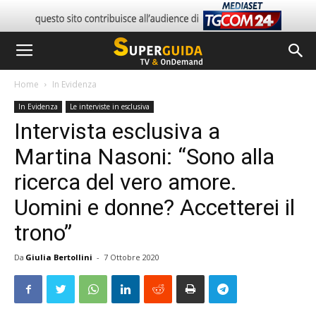
Home
In Evidenza
In Evidenza
Le interviste in esclusiva
Intervista esclusiva a
Martina Nasoni: “Sono alla
ricerca del vero amore.
Uomini e donne? Accetterei il
trono”
Da
Giulia Bertollini
-
7 Ottobre 2020