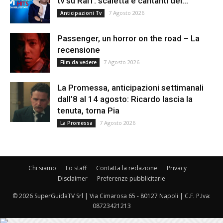
tv su Rai1: scaletta e cantanti del...
7 Agosto 2026
Anticipazioni Tv
Passenger, un horror on the road – La
recensione
7 Agosto 2026
Film da vedere
La Promessa, anticipazioni settimanali
dall’8 al 14 agosto: Ricardo lascia la
tenuta, torna Pia
7 Agosto 2026
La Promessa
Chi siamo
Lo staff
Contatta la redazione
Privacy
Disclaimer
Preferenze pubblicitarie
© 2026 SuperGuidaTV Srl | Via Cimarosa 65 - 80127 Napoli | C.F. P.Iva:
08723421213