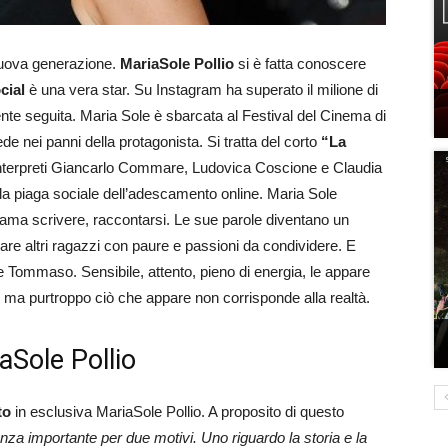
 nuova generazione.
MariaSole Pollio
si è fatta conoscere
cial
è una vera star. Su Instagram ha superato il milione di
nte seguita. Maria Sole è sbarcata al Festival del Cinema di
e nei panni della protagonista. Si tratta del corto
“La
interpreti Giancarlo Commare, Ludovica Coscione e Claudia
lla piaga sociale dell’adescamento online. Maria Sole
e ama scrivere, raccontarsi. Le sue parole diventano un
vare altri ragazzi con paure e passioni da condividere. E
ce Tommaso. Sensibile, attento, pieno di energia, le appare
i ma purtroppo ciò che appare non corrisponde alla realtà.
aSole Pollio
to
in esclusiva MariaSole Pollio. A proposito di questo
nza importante per due motivi. Uno riguardo la storia e la