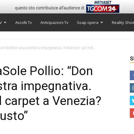
V
Ascolti Tv
Anticipazioni Tv
Soap opera
Reality Sho
“Don Matteo una palestra impegnativa. Influencer sul red...
S
aSole Pollio: “Don
tra impegnativa.
d carpet a Venezia?
usto”