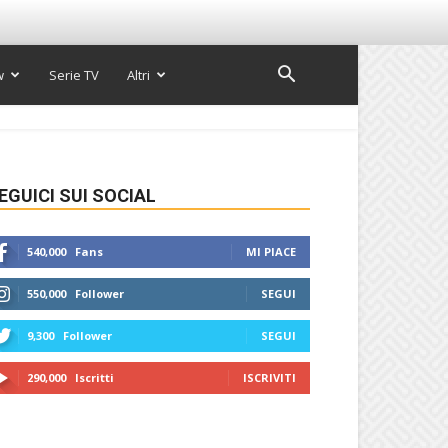
w
Serie TV
Altri
EGUICI SUI SOCIAL
540,000
Fans
MI PIACE
550,000
Follower
SEGUI
9,300
Follower
SEGUI
290,000
Iscritti
ISCRIVITI