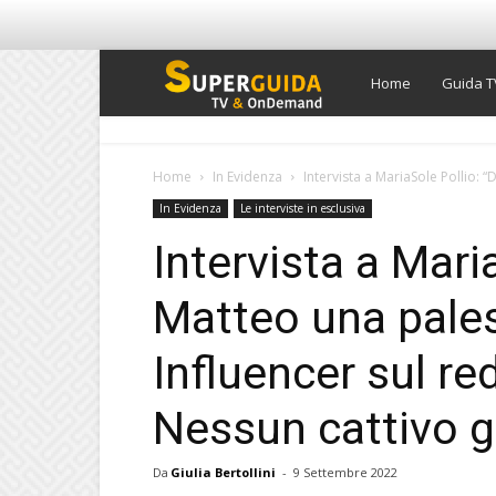
Super
Home
Guida T
Guida
Home
In Evidenza
Intervista a MariaSole Pollio: 
In Evidenza
Le interviste in esclusiva
TV
Intervista a Mari
Matteo una pales
Influencer sul re
Nessun cattivo g
Da
Giulia Bertollini
-
9 Settembre 2022