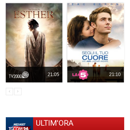
21:05
21:10
ULTIM'ORA
-