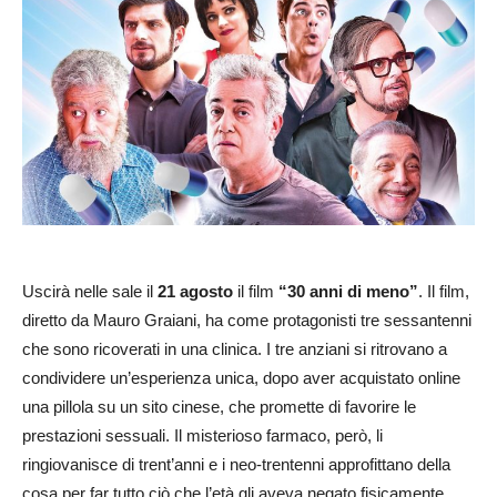
Uscirà nelle sale il
21 agosto
il film
“30 anni di meno”
. Il film,
diretto da Mauro Graiani, ha come protagonisti tre sessantenni
che sono ricoverati in una clinica. I tre anziani si ritrovano a
condividere un’esperienza unica, dopo aver acquistato online
una pillola su un sito cinese, che promette di favorire le
prestazioni sessuali. Il misterioso farmaco, però, li
ringiovanisce di trent’anni e i neo-trentenni approfittano della
cosa per far tutto ciò che l’età gli aveva negato fisicamente.