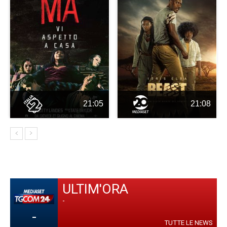
21:05
21:08
ULTIM'ORA
-
-
TUTTE LE NEWS