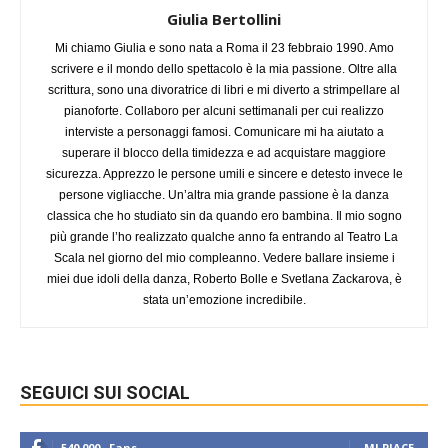
Giulia Bertollini
Mi chiamo Giulia e sono nata a Roma il 23 febbraio 1990. Amo
scrivere e il mondo dello spettacolo è la mia passione. Oltre alla
scrittura, sono una divoratrice di libri e mi diverto a strimpellare al
pianoforte. Collaboro per alcuni settimanali per cui realizzo
interviste a personaggi famosi. Comunicare mi ha aiutato a
superare il blocco della timidezza e ad acquistare maggiore
sicurezza. Apprezzo le persone umili e sincere e detesto invece le
persone vigliacche. Un’altra mia grande passione è la danza
classica che ho studiato sin da quando ero bambina. Il mio sogno
più grande l’ho realizzato qualche anno fa entrando al Teatro La
Scala nel giorno del mio compleanno. Vedere ballare insieme i
miei due idoli della danza, Roberto Bolle e Svetlana Zackarova, è
stata un’emozione incredibile.
SEGUICI SUI SOCIAL
540,000
Fans
MI PIACE