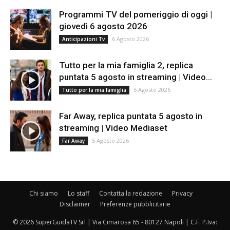
Programmi TV del pomeriggio di oggi |
giovedì 6 agosto 2026
6 Agosto 2026
Anticipazioni Tv
Tutto per la mia famiglia 2, replica
puntata 5 agosto in streaming | Video...
5 Agosto 2026
Tutto per la mia famiglia
Far Away, replica puntata 5 agosto in
streaming | Video Mediaset
5 Agosto 2026
Far Away
Chi siamo
Lo staff
Contatta la redazione
Privacy
Disclaimer
Preferenze pubblicitarie
© 2026 SuperGuidaTV Srl | Via Cimarosa 65 - 80127 Napoli | C.F. P.Iva: