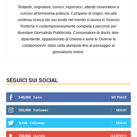
Testardo, sognatore, ironico, logorroico, attento osservatore e
curioso all'ennesima potenza. Campano di origini, ma alla
continua ricerca del suo posto nel mondo si laurea in Scienze
Politiche e contemporaneamente completa il percorso per
diventare Giornalista Pubblicista. Consumatore di dischi, tele-
dipendente, appassionato di cinema e serie tv. Diverse le
collaborazioni: dalla carta stampata fino al passaggio al
giornalismo online.
SEGUICI SUI SOCIAL
540,000
Fans
MI PIACE
550,000
Follower
SEGUI
9,300
Follower
SEGUI
290,000
Iscritti
ISCRIVITI