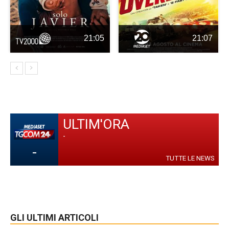
21:05
21:07
ULTIM'ORA
-
-
TUTTE LE NEWS
GLI ULTIMI ARTICOLI