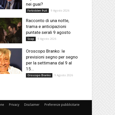
nei guai?
9 Agosto 2026
Forbidden fruit
Racconto di una notte,
trama e anticipazioni
puntate serali 9 agosto
9 Agosto 2026
Soap
Oroscopo Branko: le
previsioni segno per segno
per la settimana dal 9 al
15...
9 Agosto 2026
Oroscopo Branko
one
Privacy
Disclaimer
Preferenze pubblicitarie