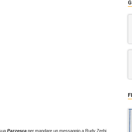
G
F
 sua
Pazzesca
per mandare un messaggio a Rudy Zerbi