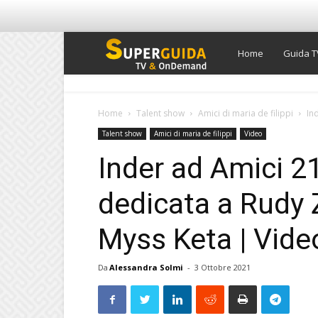
Super
Home
Guida T
Guida
Home
Talent show
Amici di maria de filippi
In
Talent show
Amici di maria de filippi
Video
TV
Inder ad Amici 2
dedicata a Rudy 
Myss Keta | Vide
Da
Alessandra Solmi
-
3 Ottobre 2021