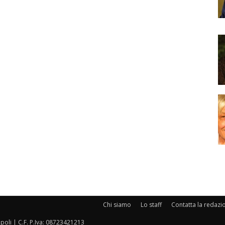
Chi siamo
Lo staff
Contatta la redazi
oli | C.F. P.Iva: 08723421213