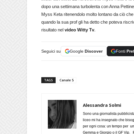
dopo una settimana turbolenta con Anna Pettinelli
Myss Keta ritenendolo molto lontano da ciò che l
quando la sua prof gli ha detto che poteva riscri
risultato nel
video Witty Tv
.
Seguici su
Google
Discover
Fonti
Pre
TAGS
Canale 5
Alessandra Solmi
Sono una giornalista pubblicist
liceo mi ha insegnato che biso
per ogni cosa: un tempo per un
Gemma e Giorgio o il GF Vip. Po