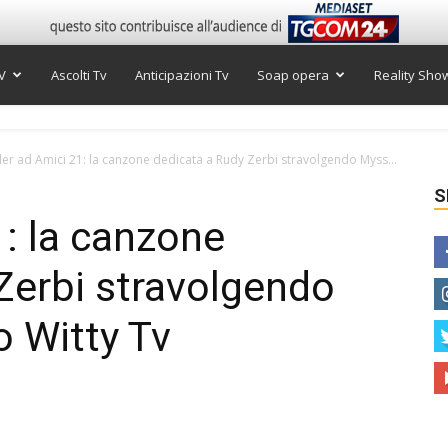
V
Ascolti Tv
Anticipazioni Tv
Soap opera
Reality Sho
der ad Amici 21: la canzone dedicata a Rudy Zerbi stravolgendo Myss...
S
1: la canzone
Zerbi stravolgendo
o Witty Tv