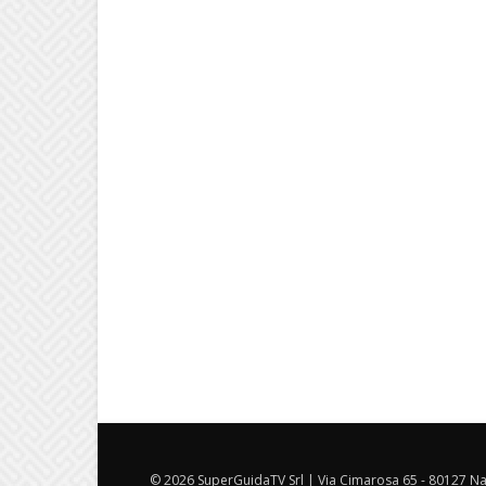
© 2026 SuperGuidaTV Srl | Via Cimarosa 65 - 80127 Nap