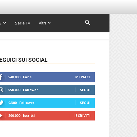
w
Serie TV
Altri
EGUICI SUI SOCIAL
540,000
Fans
MI PIACE
550,000
Follower
SEGUI
9,300
Follower
SEGUI
290,000
Iscritti
ISCRIVITI