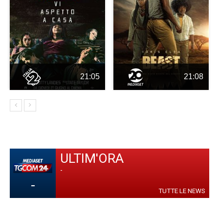
21:05
21:08
ULTIM'ORA
-
-
TUTTE LE NEWS