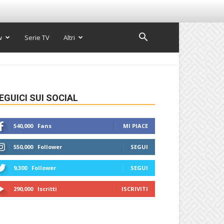
w
Serie TV
Altri
EGUICI SUI SOCIAL
540,000
Fans
MI PIACE
550,000
Follower
SEGUI
9,300
Follower
SEGUI
290,000
Iscritti
ISCRIVITI