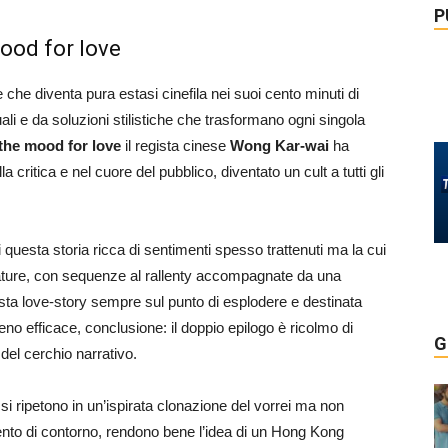
P
mood for love
e che diventa pura estasi cinefila nei suoi cento minuti di
ali e da soluzioni stilistiche che trasformano ogni singola
 the mood for love
il regista cinese
Wong Kar-wai
ha
lla critica e nel cuore del pubblico, diventato un cult a tutti gli
di questa storia ricca di sentimenti spesso trattenuti ma la cui
rature, con sequenze al rallenty accompagnate da una
ta love-story sempre sul punto di esplodere e destinata
o efficace, conclusione: il doppio epilogo è ricolmo di
G
 del cerchio narrativo.
he si ripetono in un’ispirata clonazione del vorrei ma non
nto di contorno, rendono bene l’idea di un Hong Kong