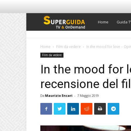
Super
Home
Guida T
Guida
Home
Film da vedere
In the mood for love – Opin
Film da vedere
TV
In the mood for l
recensione del fi
Da
Maurizio Encari
-
7 Maggio 2019