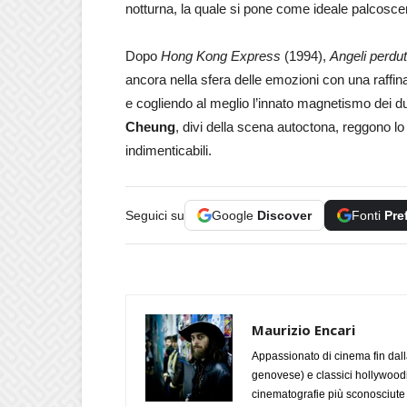
notturna, la quale si pone come ideale palcosce
Dopo
Hong Kong Express
(1994),
Angeli perdut
ancora nella sfera delle emozioni con una raffina
e cogliendo al meglio l’innato magnetismo dei du
Cheung
, divi della scena autoctona, reggono 
indimenticabili.
Seguici su
Google
Discover
Fonti
Pre
Maurizio Encari
Appassionato di cinema fin dall
genovese) e classici hollywoodian
cinematografie più sconosciute 