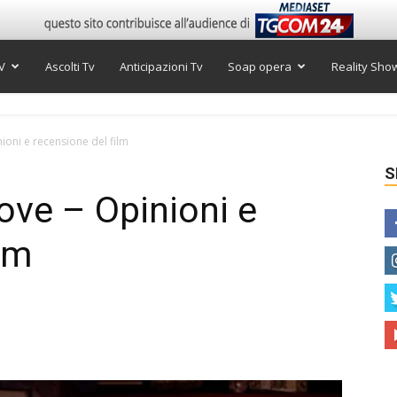
V
Ascolti Tv
Anticipazioni Tv
Soap opera
Reality Sho
ioni e recensione del film
S
ove – Opinioni e
lm